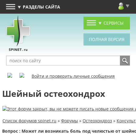
РАЗДЕЛЫ САЙТА
СЕРВИСЫ
Войти и проверить личные сообщения
Шейный остеохондрох
Список форумов spinet.ru
»
Форумы
»
Остеохондроз
»
Консуль
Вопрос : Может ли возникать боль под челюстью от шейн