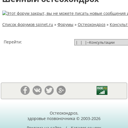
Список форумов spinet.ru
»
Форумы
»
Остеохондроз
»
Консуль
Перейти:
Остеохондроз,
здоровье позвоночника © 2003-2026
Реклама на сайте
/
Каталог ссылок