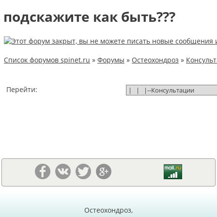
подскажите как быть???
Список форумов spinet.ru
»
Форумы
»
Остеохондроз
»
Консуль
Перейти:
Остеохондроз,