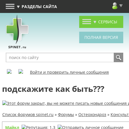
РАЗДЕЛЫ САЙТА
СЕРВИСЫ
Войти и проверить личные сообщения
подскажите как быть???
Список форумов spinet.ru
»
Форумы
»
Остеохондроз
»
Консуль
Майкл