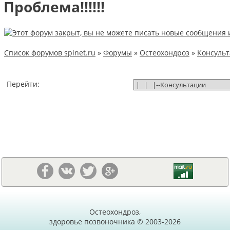
Проблема!!!!!!
Список форумов spinet.ru
»
Форумы
»
Остеохондроз
»
Консуль
Перейти:
Остеохондроз,
здоровье позвоночника © 2003-2026