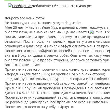
Добавлено: Сб Янв 16, 2010 4:08 pm
Доброго времени суток.
Не знаю куда писать, напишу здесь:bigsmile:
Мне 20 лет. Живу в г. Улан-Удэ, в данный момент нахожусь в 
области паха, не знаю как эта мышца называется
В об
пил ампициллин и при приеме почему-то тоже проходила нога
отказался. После пошел на прием к терапевту и он мне сказ
опровергли диагноз:p И начали отфутболивать меня от врача 
После почти всех пройденных врачей пошел все заново к тера
ехать в Иркутск сдавать ревмопробы. Опять же так как у ме
области поясницы с правой стороны, беспокоило только при 
Вот его заключение:
Признаки нерезкого поражения пояснично-крестцовых кореш
- передних (двигательных) на уровне L2-L5 с обеих сторон;
- задних (чувствительных) на уровне L5 справа и S1 с обеих 
Признаки нерезко выраженной сенсо-моторной полинеёроп
Признаки нарушения проведения возбуждения в области лево
дисков L4-5, L5-S1. Так же я проходил Узи почек. Заключен
После всех этих исследований вернулся к невропатологу, он
По рекомендациям врача, все пропил, все уколы и капельницы
После чего, я поехал на учебу в Иркутск.