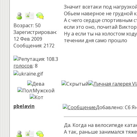
Значит всетаки под нагрузкой
Обьем наверное не грудной кл
А с чего сердце спортивным с
Возраст: 50
если это оно, почитай Викт
Зарегистрирован:
Ну а если ты на холостом ход
12 Фев 2009
течении дня само прошло
Сообщения: 2172
голосов
: 8
pbelavin
Добавлено: Сб Ян
Да. Когда на велосипеде ката
А так, раньше занимался тяже