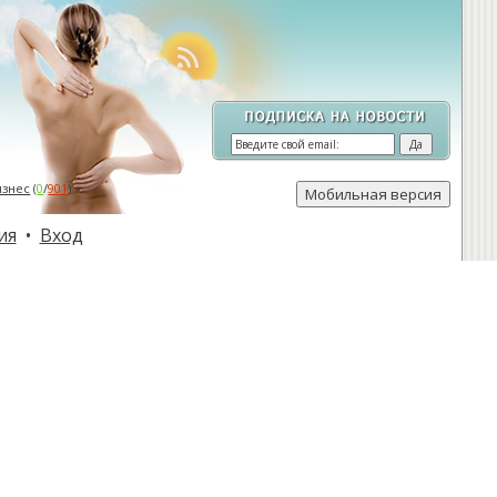
изнес
(
0
/
901
)
ия
•
Вход