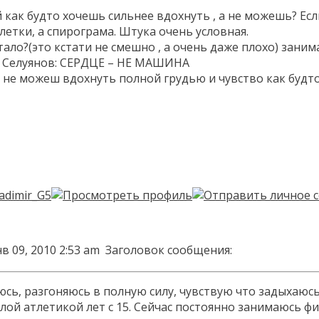
 как будто хочешь сильнее вдохнуть , а не можешь? Есл
етки, а спирограма. Штука очень условная.
тало?(это кстати не смешно , а очень даже плохо) заним
ор Селуянов: СЕРДЦЕ – НЕ МАШИНА
у не можеш вдохнуть полной грудью и чувство как будт
в 09, 2010 2:53 am
Заголовок сообщения:
юсь, разгоняюсь в полную силу, чувствую что задыхаюсь
лой атлетикой лет с 15. Сейчас постоянно занимаюсь фи