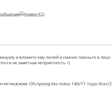
 мануалу и вломите ему люлей и смачно плюньте в лицо.
 почти не заметная неприятность =)
 атлетика(жим-100,присед без пояса-140)/11-1курс-бокс