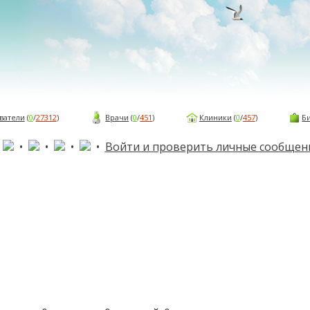
ватели
(
0
/
27312
)
Врачи
(
0
/
451
)
Клиники
(
0
/
457
)
Б
•
•
•
•
•
Войти и проверить личные сообщен