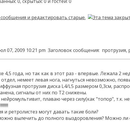
ых: 0, скрытых: 0 и гостей: 0
юл 07, 2009 10:21 pm
Заголовок сообщения:
протрузия, 
 4,5 года, но так как в этот раз - впервые. Лежала 2 не
тдел, немеет левая нога, нагнуться невозможно, появи
иффузная протрузия диска L4/L5 размером 0,3см, распр
нена, сигналы от них по Т2 снижены.
нейромультивит, плаваю через силу(как "топор", т.к. не
!!!!!!
 и ретролистез могут давать такие боли?
можно вылечить до полного выздоровления? Можно ли обр