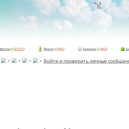
ватели
(
0
/
27312
)
Врачи
(
0
/
451
)
Клиники
(
0
/
457
)
Б
•
•
•
•
•
Войти и проверить личные сообщен