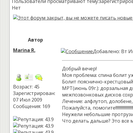
Пользователи просматривают тему:зарегистрированн
Нет
Автор
Marina R.
Добавлено: Вт И
Добрый вечер!
Моя проблема: спина болит уже
Болит пояснично-крестцовый о
Возраст: 45
МРТ(июнь 09г.): дорзальная д
Зарегистрирован:
межпозвонковых дисков сохра
07 Июл 2009
Лечение: алфлутоп, долобене, 
Сообщения: 169
Пожалуйста, помогите!!!!!!!!!!!!!!!!!!!!!!!
Неужели небольшие протрузия
Что делать дальше? Это все 