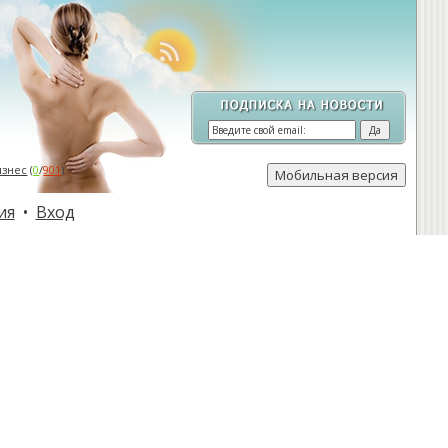
изнес
(
0
/
901
)
ия
•
Вход