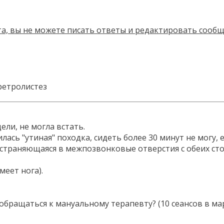
ретролистез
дели, не могла встать.
лась "утиная" походка, сидеть более 30 минут не могу,
остраняющаяся в межпозвонковые отверстия с обеих стор
меет нога).
ащаться к мануальному терапевту? (10 сеансов в марте