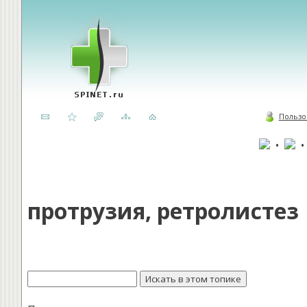
Пользо
•
протрузия, ретролистез