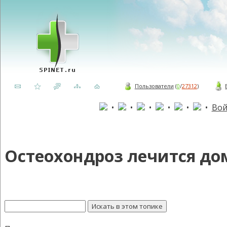
Пользователи
(
0
/
27312
)
•
•
•
•
•
•
Вой
Остеохондроз лечится д