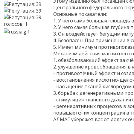
Этому изделию был посвящен сюж
Центрального федерального окру
Основные показатели:
1. У него сама большая площадь 
голосов
: 1
2. У него самая большая глубина
3. Он воздействует бегущим имп
4. Безопасен! При применении в 
5. Имеет минимум противопоказан
Механизм действия магнитного п
1. обезболивающий эффект за сч
2. улучшение кровообращения в м
- противоотёчный эффект и созда
- восстановления кислотно-щело
- насыщение тканей кислородом 
3. борьба с дегенеративными про
- стимуляция тканевого дыхания
- регенеративных процессов в зо
повышается их концентрация в тк
АЛМАГ убережет вас от долгих оч