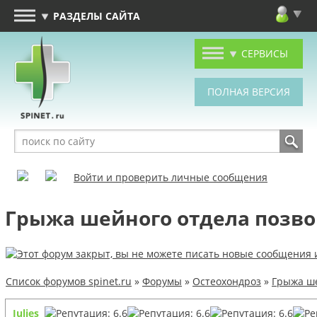
РАЗДЕЛЫ САЙТА
СЕРВИСЫ
Войти и проверить личные сообщения
Грыжа шейного отдела позвон
Список форумов spinet.ru
»
Форумы
»
Остеохондроз
»
Грыжа ше
Julies