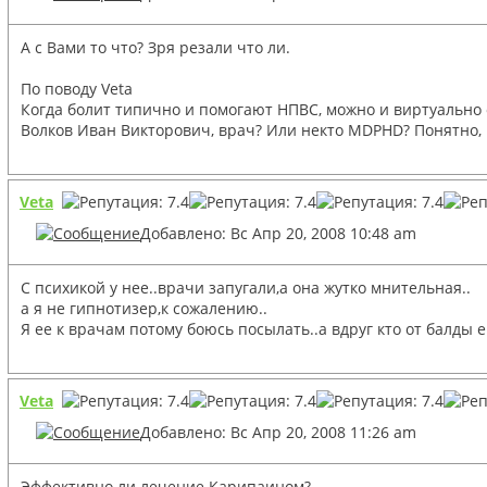
А с Вами то что? Зря резали что ли.
По поводу Veta
Когда болит типично и помогают НПВС, можно и виртуально о
Волков Иван Викторович, врач? Или некто MDPHD? Понятно, ч
Veta
Добавлено: Вс Апр 20, 2008 10:48 am
С психикой у нее..врачи запугали,а она жутко мнительная..
а я не гипнотизер,к сожалению..
Я ее к врачам потому боюсь посылать..а вдруг кто от балды 
Veta
Добавлено: Вс Апр 20, 2008 11:26 am
Эффективно ли лечение Карипаином?