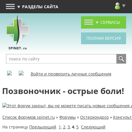
РАЗДЕЛЫ САЙТА
СЕРВИСЫ
Войти и проверить личные сообщения
Позвоночник - острые боли!
Список форумов spinet.ru
»
Форумы
»
Остеохондроз
»
Консуль
На страницу
Предыдущий
1
,
2
,
3
,
4
,
5
Следующий