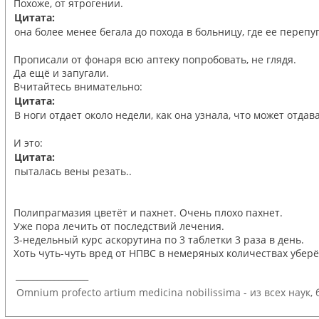
Похоже, от ятрогении.
Цитата:
она более менее бегала до похода в больницу, где ее перепу
Прописали от фонаря всю аптеку попробовать, не глядя.
Да ещё и запугали.
Вчитайтесь внимательно:
Цитата:
В ноги отдает около недели, как она узнала, что может отдав
И это:
Цитата:
пыталась вены резать..
Полипрагмазия цветёт и пахнет. Очень плохо пахнет.
Уже пора лечить от последствий лечения.
3-недельный курс аскорутина по 3 таблетки 3 раза в день.
Хоть чуть-чуть вред от НПВС в немеряных количествах уберё
_________________
Omnium profecto artium medicina nobilissima - из всех наук