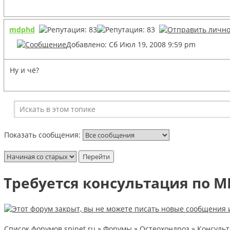
mdphd
Добавлено: Сб Июл 19, 2008 9:59 pm
Ну и чё?
Показать сообщения:
Требуется консультация по М
Список форумов spinet.ru
»
Форумы
»
Остеохондроз
»
Консуль