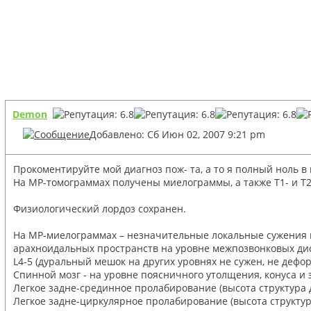
Demon
Добавлено: Сб Июн 02, 2007 9:21 pm
Прокоментируйте мой диагноз пож- та, а то я полный ноль в 
На МР-томограммах получены миелограммы, а также Т1- и Т
Физиологический лордоз сохранен.
На МР-миелограммах – незначительные локальные сужения
арахноидальных пространств на уровне межпозвонковых дисков
L4-5 (дуральный мешок на других уровнях не сужен, не дефо
Спинной мозг - на уровне поясничного утолщения, конуса и 
Легкое задне-срединное пролабирование (высота структура ди
Легкое задне-циркулярное пролабирование (высота структура