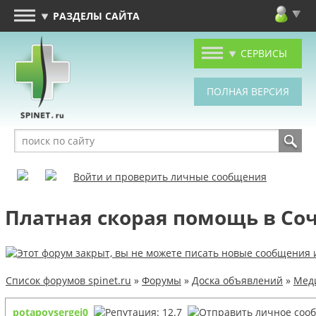
РАЗДЕЛЫ САЙТА
СЕРВИСЫ
Войти и проверить личные сообщения
Платная скорая помощь в Со
Список форумов spinet.ru
»
Форумы
»
Доска объявлений
»
Меди
potapovsergei0