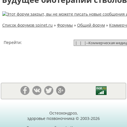
Список форумов spinet.ru
»
Форумы
»
Общий форум
»
Коммерч
Перейти:
Остеохондроз,
здоровье позвоночника © 2003-2026