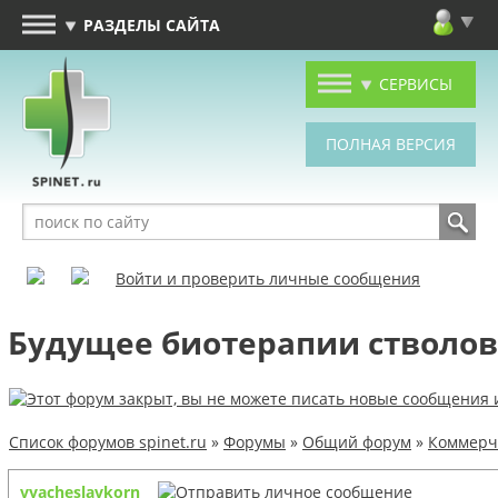
РАЗДЕЛЫ САЙТА
СЕРВИСЫ
Войти и проверить личные сообщения
Будущее биотерапии стволо
Список форумов spinet.ru
»
Форумы
»
Общий форум
»
Коммерч
vyacheslavkorn