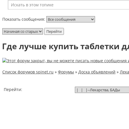
Показать сообщения:
Где лучше купить таблетки д
Список форумов spinet.ru
»
Форумы
»
Доска объявлений
»
Лека
Перейти: