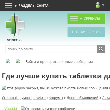
РАЗДЕЛЫ САЙТА
СЕРВИСЫ
Войти и проверить личные сообщения
Где лучше купить таблетки д
Список форумов spinet.ru
»
Форумы
»
Доска объявлений
»
Лека
Vica333