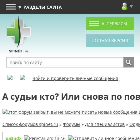
РАЗДЕЛЫ САЙТА
СЕРВИСЫ
Войти и проверить личные сообщения
А судьи кто? Или снова по п
Список форумов spinet.ru
»
Форумы
»
Для специалистов
»
Орди
ua3ndx