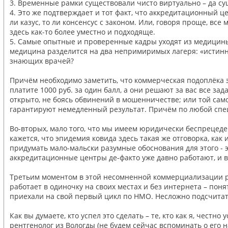
3. Временные рамки существовали чисто виртуально – да сущ
4. Это же подтверждает и тот факт, что аккредитационный ц
ли казус, то ли консенсус с законом. Или, говоря проще, в
здесь как-то более уместно и подходяще.
5. Самые опытные и проверенные кадры уходят из медицины,
медицина разделится на два непримиримых лагеря: «истинных
знающих врачей?
Причём необходимо заметить, что коммерческая подоплёка э
платите 1000 руб. за один балл, а они решают за вас все за
открыто, не боясь обвинений в мошенничестве; или той само
гарантируют немедленный результат. Причём по любой спец
Во-вторых, мало того, что мы имеем юридически беспрецеден
кажется, что эпидемия ковида здесь такая же отговорка, ка
придумать мало-мальски разумные обоснования для этого - э
аккредитационные центры де-факто уже давно работают, и 
Третьим моментом в этой несомненной коммерциализации рынк
работает в одиночку на своих местах и без интернета – поня
приехали на свой первый цикл по НМО. Несложно подсчитать:
Как вы думаете, кто успел это сделать – те, кто как я, че
рентгенолог из Вологды (не будем сейчас вспоминать о его 