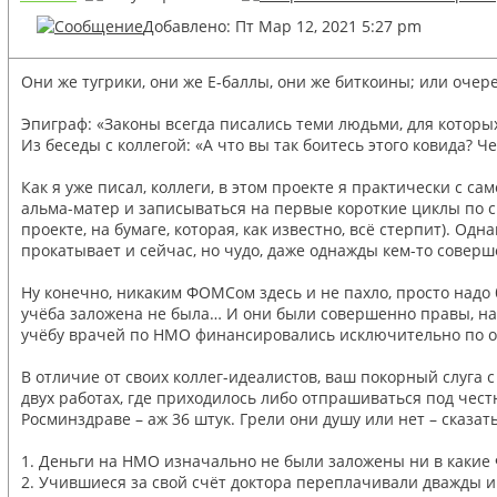
Добавлено: Пт Мар 12, 2021 5:27 pm
Они же тугрики, они же Е-баллы, они же биткоины; или оч
Эпиграф: «Законы всегда писались теми людьми, для которы
Из беседы с коллегой: «А что вы так боитесь этого ковида? 
Как я уже писал, коллеги, в этом проекте я практически с 
альма-матер и записываться на первые короткие циклы по с
проекте, на бумаге, которая, как известно, всё стерпит). О
прокатывает и сейчас, но чудо, даже однажды кем-то совершё
Ну конечно, никаким ФОМСом здесь и не пахло, просто надо 
учёба заложена не была… И они были совершенно правы, наши 
учёбу врачей по НМО финансировались исключительно по ос
В отличие от своих коллег-идеалистов, ваш покорный слуга 
двух работах, где приходилось либо отпрашиваться под честн
Росминздраве – аж 36 штук. Грели они душу или нет – сказа
1. Деньги на НМО изначально не были заложены ни в каки
2. Учившиеся за свой счёт доктора переплачивали дважды и 