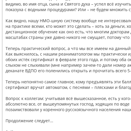
видимо, во имя отца, сына и Святого духа – успел всё изучи
показуха с водными процедурами? Или – не будем множить с
Как видно, нашу НМО-шную систему вообще не интересовало,
на практике всеми, кто может это сделать – хоть за деньги
дистанционное обучение как оно есть, что многим докторам 
масштабах страны уже давно никого не смущает, потому что
Теперь практический вопрос, а что мы все имеем на данный
Как выяснилось, с нашим реаниматологом мы практически ид
обоих истёк сертификат в феврале этого года, и потому оба
слыхом не слыхивали (мне например зачем-то дали номер акк
деканате ВДПО его поленились открыть и прочитать всего 5-
Теперь непонятно самое главное, кому предъявлять эти балл
сертификат вручат автоматом, с песнями – плясками и благод
Вопрос к коллегам: учитывая всё вышесказанное, есть у ког
абсолютно все, от вышеупомянутых господ, ходящих по воде 
позаимствовали у коренного русскоязычного населения нашей
Продолжение следует…