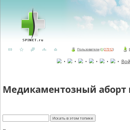
Пользователи
(
0
/
27312
)
•
•
•
•
•
•
Вой
Медикаментозный аборт в