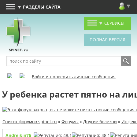
РАЗДЕЛЫ САЙТА
СЕРВИСЫ
Войти и проверить личные сообщения
У ребенка растет пятно на ли
Список форумов spinet.ru
»
Форумы
»
Другие болезни
»
Инфекц
Andreikin76