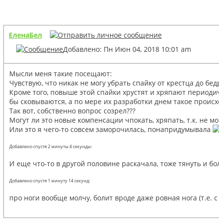
ЕленаБел
Добавлено: Пн Июн 04, 2018 10:01 am
Мысли меня такие посещают:
Чувствую, что никак не могу убрать спайку от крестца до бе
Кроме того, повыше этой спайки хрустят и хряпают периодиче
бы сковываются, а по мере их разработки днем такое происх
Так вот, собственно вопрос созрел???
Могут ли это новые компенсации чпокать, хряпать, т.к. не м
Или это я чего-то совсем заморочилась, понапридумывала
Добавлено спустя 2 минуты 4 секунды:
И еще что-то в другой половине раскачала, тоже тянуть и бол
Добавлено спустя 1 минуту 14 секунд:
про ноги вообще молчу, болит вроде даже ровная нога (т.е. 