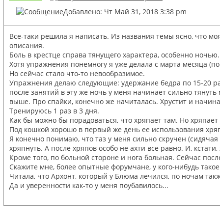
Добавлено: Чт Май 31, 2018 3:38 pm
Все-таки решила я написать. Из названия темы ясно, что моя
описания.
Боль в крестце справа тянущего характера, особенно ночью. 
Хотя упражнения понемногу я уже делала с марта месяца (по
Но сейчас стало что-то невообразимое.
Упражнения делаю следующие: удержание бедра по 15-20 раз п
после занятий в эту же ночь у меня начинает сильно тянуть 
выше. Про спайки, конечно же начиталась. Хрустит и начина
Тренируюсь 1 раз в 3 дня.
Как бы можно бы порадоваться, что хряпает там. Но хряпает
Под кошкой хорошо в первый же день ее использования хряпн
Я конечно понимаю, что таз у меня сильно скручен (сидячая
хряпнуть. А после хряпов особо не ахти все равно. И, кстати,
Кроме того, по больной стороне и нога больная. Сейчас посл
Скажите мне, более опытные форумчане, у кого-нибудь такое
Читала, что Архонт, который у Блюма лечился, по ночам та
Да и уверенности как-то у меня поубавилось...