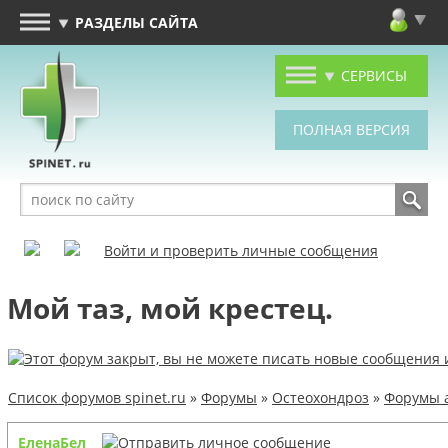
РАЗДЕЛЫ САЙТА
СЕРВИСЫ
Войти и проверить личные сообщения
Мой таз, мой крестец.
Список форумов spinet.ru
»
Форумы
»
Остеохондроз
»
Форумы 
ЕленаБел