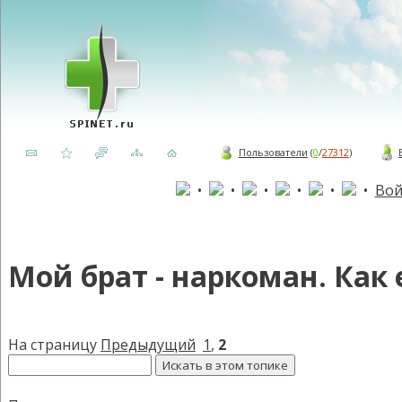
Пользователи
(
0
/
27312
)
•
•
•
•
•
•
Вой
Мой брат - наркоман. Как
На страницу
Предыдущий
1
,
2