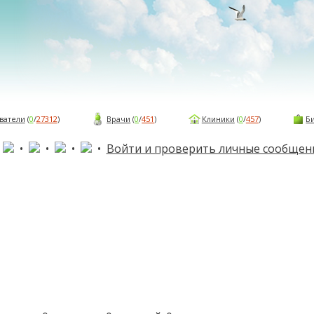
ватели
(
0
/
27312
)
Врачи
(
0
/
451
)
Клиники
(
0
/
457
)
Б
•
•
•
•
•
Войти и проверить личные сообщен