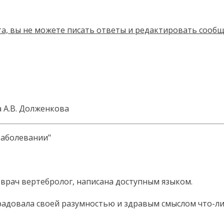
а А.В. Долженкова
заболевании"
- врач вертебролог, написана доступным языком.
орадовала своей разумностью и здравым смыслом что-ли