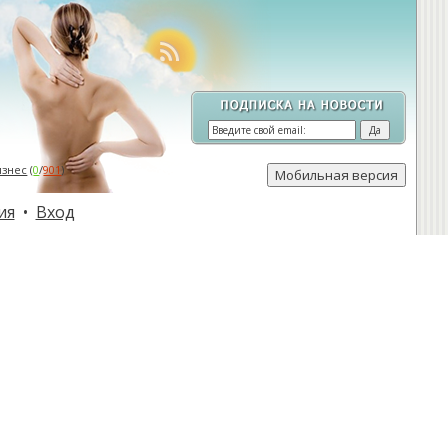
изнес
(
0
/
901
)
ия
•
Вход