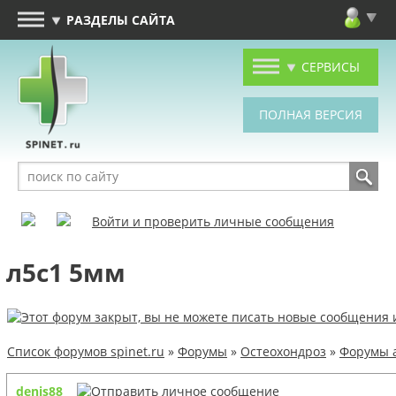
РАЗДЕЛЫ САЙТА
СЕРВИСЫ
Войти и проверить личные сообщения
л5с1 5мм
Список форумов spinet.ru
»
Форумы
»
Остеохондроз
»
Форумы 
denis88