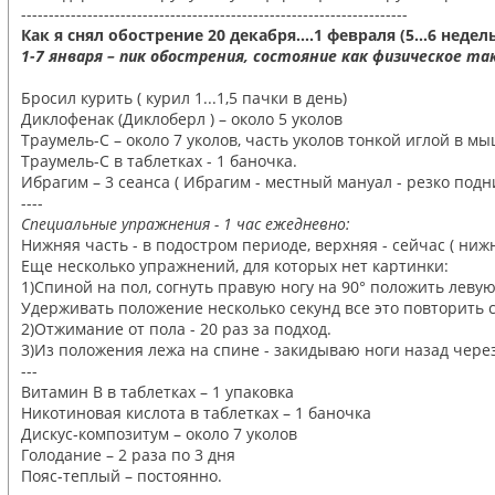
----------------------------------------------------------------------
Как я снял обострение 20 декабря….1 февраля (5…6 недел
1-7 января – пик обострения, состояние как физическое та
Бросил курить ( курил 1...1,5 пачки в день)
Диклофенак (Диклоберл ) – около 5 уколов
Траумель-С – около 7 уколов, часть уколов тонкой иглой в м
Траумель-С в таблетках - 1 баночка.
Ибрагим – 3 сеанса ( Ибрагим - местный мануал - резко по
----
Специальные упражнения - 1 час ежедневно:
Нижняя часть - в подостром периоде, верхняя - сейчас ( нижн
Еще несколько упражнений, для которых нет картинки:
1)Cпиной на пол, согнуть правую ногу на 90° положить леву
Удерживать положение несколько секунд все это повторить с
2)Отжимание от пола - 20 раз за подход.
3)Из положения лежа на спине - закидываю ноги назад через с
---
Витамин В в таблетках – 1 упаковка
Никотиновая кислота в таблетках – 1 баночка
Дискус-композитум – около 7 уколов
Голодание – 2 раза по 3 дня
Пояс-теплый – постоянно.