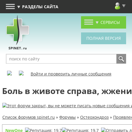
РАЗДЕЛЫ САЙТА
СЕРВИСЫ
Войти и проверить личные сообщения
Боль в животе справа, жжение
Список форумов spinet.ru
»
Форумы
»
Остеохондроз
»
Проявлен
NewOne