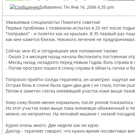
Добавлено: Пн Янв 16, 2006 6:35 pm
Уважаемые специалисты! Помогите советом!
Первые проблемы с позвонком испытал в 20 лет после подье
"поправил" - и полетел как на крыльях. В 35 первый раз поше
как мне кажется близок. Никакого лечения не предпринимал
Сейчас мне 45 и сегодняшнее мое положение таково:
- Около 2-х месяцев назад начала беспокоить постоянная от
- Месяц назад, незадолго перед Новым Годом, боль справа в 
- Потом прострел пошел в спину справа в область почки и бо
Попросил прийти соседа-терапевта, он осмотрел- ощупал жив
Острая боль в спине была один-два-дня ( не спал), потом ушл
Потом я заметил слегка онемевший участок кожи выше пахово
Хожу-сижу более-менее нормально, после уколов показалось 
Но этот участок кожи выше паха онемевше-обожженный и пере
можно, но неприятно. На легковой машине с низкой посадкой
Курил очень много. Две недели как не курю.
Доктор - терапевт говорит, что нужно время посоветовал вит