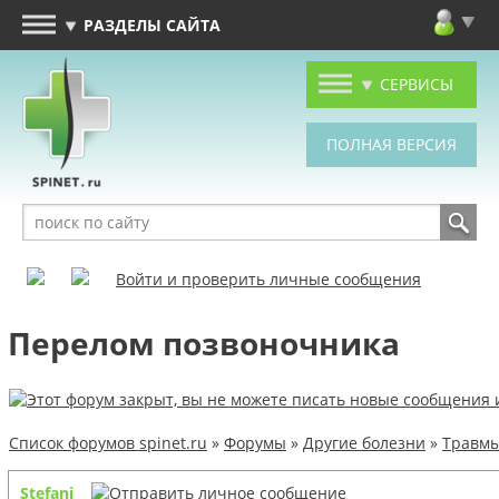
РАЗДЕЛЫ САЙТА
СЕРВИСЫ
Войти и проверить личные сообщения
Перелом позвоночника
Список форумов spinet.ru
»
Форумы
»
Другие болезни
»
Травмы
Stefani