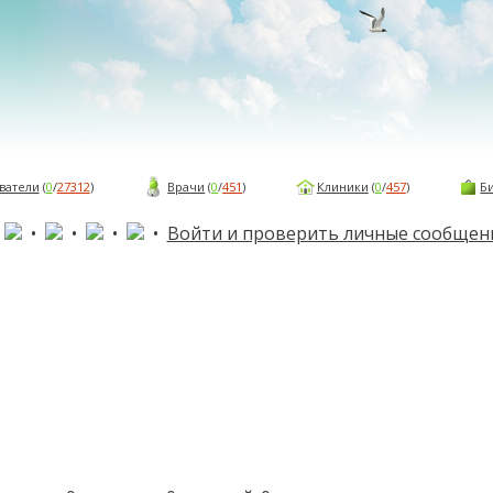
ватели
(
0
/
27312
)
Врачи
(
0
/
451
)
Клиники
(
0
/
457
)
Б
•
•
•
•
•
Войти и проверить личные сообщен