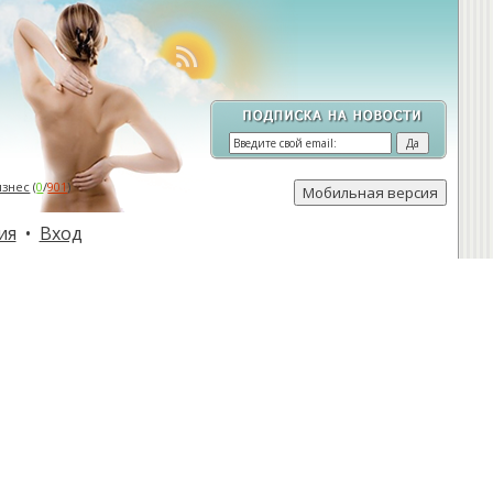
изнес
(
0
/
901
)
ия
•
Вход