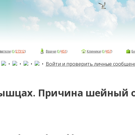
ватели
(
0
/
27312
)
Врачи
(
0
/
451
)
Клиники
(
0
/
457
)
Б
•
•
•
•
•
Войти и проверить личные сообщен
ышцах. Причина шейный о