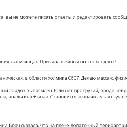
овидных мышцах. Причина шейный осетеохондроз?
, механическая, в области холмика C6C7. Делаю массаж,
й лордоз выпрямлен. Если нет протрузий, вроде неврал
а, анальгина + вода. Становится незначительно лучше, 
ину. Врач сказала, что на плече-лопаточный периоартр