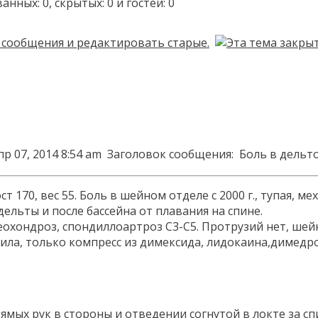
ых: 0, скрытых: 0 и гостей: 0
р 07, 2014 8:54 am
Заголовок сообщения:
Боль в дельт
ост 170, вес 55. Боль в шейном отделе с 2000 г., тупая
ельты и после бассейна от плавания на спине.
охондроз, спондиллоартроз C3-C5. Протрузий нет, шейны
ла, только компресс из димексида, лидокаина,димедрол
мых рук в стороны и отведении согнутой в локте за сп