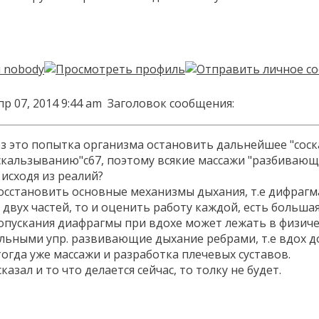
р 07, 2014 9:44 am
Заголовок сообщения:
з это попытка организма остановить дальнейшее "соск
кальзыванию"с67, поэтому всякие массажи "разбивающи
 исходя из реалий?
осстановить основные механизмы дыхания, т.е дифрагм
 двух частей, то и оценить работу каждой, есть больш
опускания диафрагмы при вдохе может лежать в физиче
ельными упр. развивающие дыхание ребрами, т.е вдох д
 тогда уже массажи и разработка плечевых суставов.
казал и то что делается сейчас, то толку не будет.