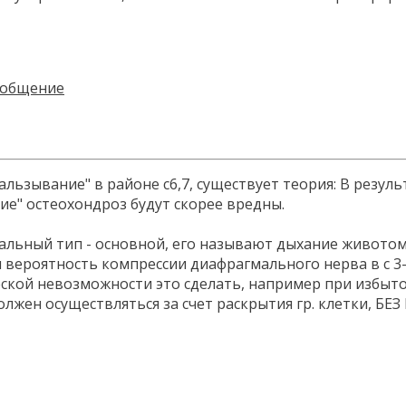
альзывание" в районе с6,7, существует теория: В резу
е" остеохондроз будут скорее вредны.
альный тип - основной, его называют дыхание животом
ая вероятность компрессии диафрагмального нерва в с 3
ской невозможности это сделать, например при избыто
олжен осуществляться за счет раскрытия гр. клетки, Б