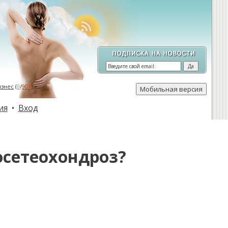
изнес
(
0
/
901
)
ия
•
Вход
сетеохондроз?