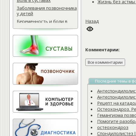
Боль в суставах
Жизнь без астмы
Заболевания позвоночника
у детей
Назад
Беременность и боли в
спине
Мази для спины
Массаж водителю
Комментарии:
Самомассаж при
остеохондрозе
Поясничная грыжа
Обследование
позвоночника
Последние темы в ф
Тактика лечения
остеохондроза
Антеспондилолисте
Антеспондилолисте
Лечение баней
Рецепт на катадо
Офисный фитнес
Остеохондроз. Ре
Народная медицина
Гемангиома позв
Помогите разобра
Тест для позвоночника
остеохондроз
Питание для позвоночника
Спондилолистез l