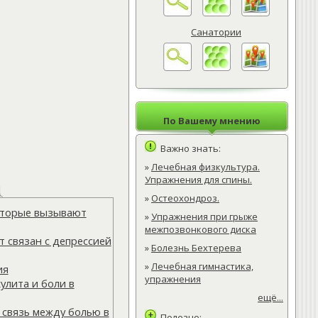
Санатории
По Вашему мнению
Важно знать:
»
Лечебная физкультура.
Упражнения для спины.
»
Остеохондроз.
которые вызывают
»
Упражнения при грыже
межпозвонкового диска
 связан с депрессией
»
Болезнь Бехтерева
»
Лечебная гимнастика,
ия
упражнения
улита и боли в
ещё...
 связь между болью в
Полезно: