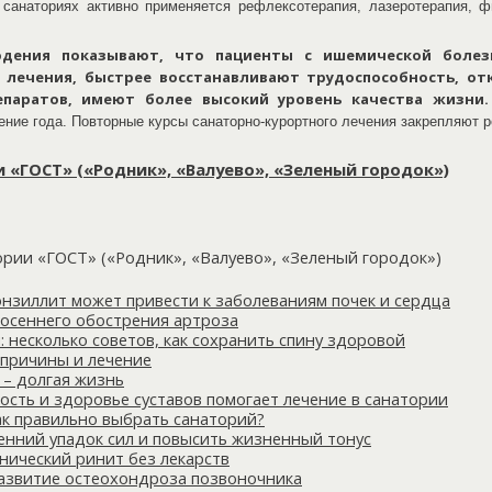
санаториях активно применяется рефлексотерапия, лазеротерапия, ф
дения показывают, что пациенты с ишемической болез
 лечения, быстрее восстанавливают трудоспособность, о
паратов, имеют более высокий уровень качества жизни.
ение года. Повторные курсы санаторно-курортного лечения закрепляют р
 «ГОСТ» («Родник», «Валуево», «Зеленый городок»)
ории «ГОСТ» («Родник», «Валуево», «Зеленый городок»)
нзиллит может привести к заболеваниям почек и сердца
 осеннего обострения артроза
 несколько советов, как сохранить спину здоровой
причины и лечение
 – долгая жизнь
сть и здоровье суставов помогает лечение в санатории
ак правильно выбрать санаторий?
енний упадок сил и повысить жизненный тонус
нический ринит без лекарств
развитие остеохондроза позвоночника