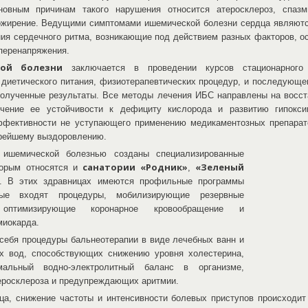
овным причинам такого нарушения относится атеросклероз, спазм
 ожирение. Ведущими симптомами ишемической болезни сердца являют
ния сердечного ритма, возникающие под действием разных факторов, о
перенапряжения.
кой болезни
заключается в проведении курсов стационарного
 диетического питания, физиотерапевтических процедур, и последующ
олученные результаты. Все методы лечения ИБС направлены на восст
чение ее устойчивости к дефициту кислорода и развитию гипоксии
эффективности не уступающего применению медикаментозных препарато
орейшему выздоровлению.
ишемической болезнью созданы специализированные
санатории «Родник»
«Зеленый
торым относятся и
,
. В этих здравницах имеются профильные программы
ые входят процедуры, мобилизирующие резервные
 оптимизирующие коронарное кровообращение и
миокарда.
себя процедуры бальнеотерапии в виде лечебных ванн и
х вод, способствующих снижению уровня холестерина,
мальный водно-электролитный баланс в организме,
еросклероза и предупреждающих аритмии.
ца, снижение частоты и интенсивности болевых приступов происходит