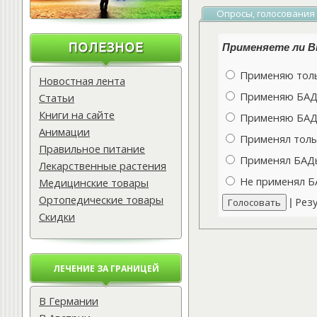
Опросы, голосования
Применяете ли Вы
Применяю толь
Новостная лента
Применяю БАДы
Статьи
Книги на сайте
Применяю БАДы
Анимации
Применял толь
Правильное питание
Применял БАДы 
Лекарственные растения
Не применял Б
Медицинские товары
Ортопедические товары
Рез
|
Скидки
ЛЕЧЕНИЕ ЗА ГРАНИЦЕЙ
В Германии