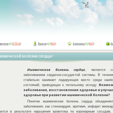
ватели
(
0
/
27312
)
Врачи
(
0
/
451
)
Клиники
(
0
/
457
)
Б
ИШЕМИЧЕСКОЙ БОЛЕЗНИ СЕРДЦА?
Ишемическая болезнь сердца
, является са
заболеванием сердечно-сосудистой системы. В течени
стабильно занимает лидирующее место среди наиб
Возмож
состояний, приводящих к летальному исходу.
заболевания, восстановления здоровья и улучш
здоровья при развитии ишемической болезни?
Понятие ишемическая болезнь сердца объединяе
заболевания, как стенокардия, аритмия, инфаркт миокар
аются в результате нарушения кровотока по коронарным сосудам,