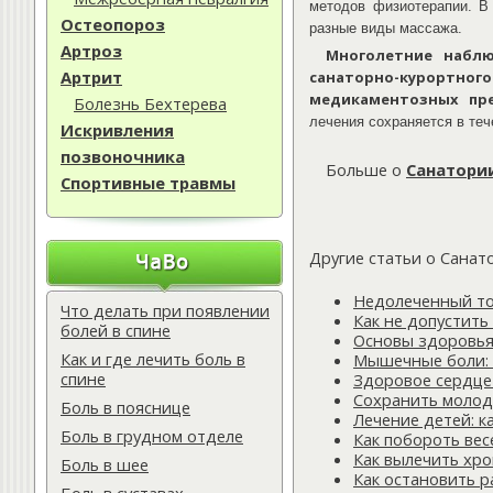
методов физиотерапии. В 
Остеопороз
разные виды массажа.
Артроз
Многолетние наблю
Артрит
санаторно-курортного
медикаментозных пре
Болезнь Бехтерева
лечения сохраняется в теч
Искривления
позвоночника
Больше о
Санатории
Спортивные травмы
Другие статьи о Санат
Недолеченный то
Что делать при появлении
Как не допустить
болей в спине
Основы здоровья:
Как и где лечить боль в
Мышечные боли: 
спине
Здоровое сердце
Сохранить молодо
Боль в пояснице
Лечение детей: к
Боль в грудном отделе
Как побороть вес
Как вылечить хро
Боль в шее
Как остановить 