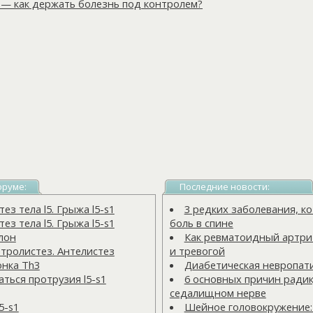
 — как держать болезнь под контролем?
оруме:
Последние новости:
з тела l5. Грыжа l5-s1
3 редких заболевания, 
з тела l5. Грыжа l5-s1
боль в спине
лон
Как ревматоидный артрит
тролистез. Антелистез
и тревогой
онка Тh3
Диабетическая невропат
ться протрузия l5-s1
6 основных причин радик
седалищном нерве
5-s1
Шейное головокружение: