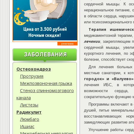
сердечной мышцы. К осн
нерациональное питание,
в области сердца, наруше
или психоэмоционального 
Терапия ишемичес
медикаментозной терапии,
лечении
, закрепляющем п
реклама
сердечной мышцы, увели
курортного лечения, по 
болезни, способствует ск
Для лечения больных 
Остеохондроз
местные санатории, к ко
Протрузия
городок» и «Валуево»
Межпозвоночная грыжа
лечения ИБС, в котор
Стеноз спинномозгового
возможности сердца,
канала
сократительную функцию 
Листезы
Программы включают в 
душей, питье минеральны
Радикулит
восстанавливающих нор
Люмбаго
замедляющих развитие ат
Ишиас
Улучшение работы серд
Межреберная невралгия