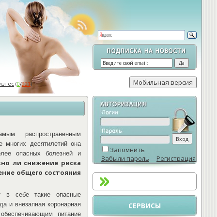
изнес
(
0
/
901
)
мым распространенным
е многих десятилетий она
Запомнить
олее опасных болезней и
Забыли пароль
Регистрация
но ли снижение риска
ение общего состояния
т в себе такие опасные
да и внезапная коронарная
СЕРВИСЫ
 обеспечивающим питание