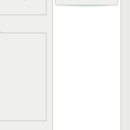
»
Лечебная физкультура.
Упражнения для спины.
»
Остеохондроз.
»
Упражнения при грыже
межпозвонкового диска
ещё...
Интересно:
»
Лечебная физкультура.
Упражнения для спины.
»
Что делать при появлении
болей в спине
»
Правильное питание для
хрящевой ткани и суставов
ещё...