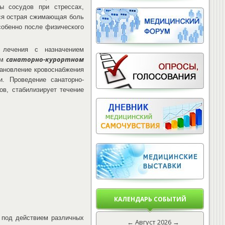
ы сосудов при стрессах,
ся острая сжимающая боль
собенно после физического
 лечения с назначением
санаторно-курортном
ем
ановление кровоснабжения
. Проведение санаторно-
в, стабилизирует течение
КАЛЕНДАРЬ СОБЫТИЙ
 под действием различных
←
Август 2026
→