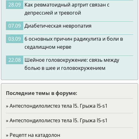
28.09
Как ревматоидный артрит связан с
депрессией и тревогой
07.09
Диабетическая невропатия
03.09
6 основных причин радикулита и боли в
седалищном нерве
22.08
Шейное головокружение: связь между
болью в шее и головокружением
Последние темы в форуме:
» Антеспондилолистез тела l5. Грыжа l5-s1
» Антеспондилолистез тела l5. Грыжа l5-s1
» Рецепт на катадолон