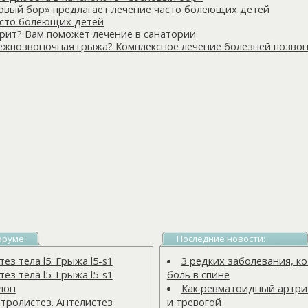
овый бор» предлагает лечение часто болеющих детей
сто болеющих детей
рит? Вам поможет лечение в санатории
ежпозвоночная грыжа? Комплексное лечение болезней позвон
оруме:
Последние новости:
з тела l5. Грыжа l5-s1
3 редких заболевания, 
з тела l5. Грыжа l5-s1
боль в спине
лон
Как ревматоидный артрит
тролистез. Антелистез
и тревогой