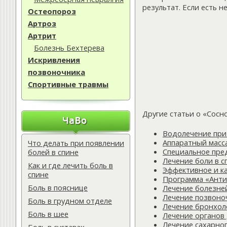
результат. Если есть 
Остеопороз
Артроз
Артрит
Болезнь Бехтерева
Искривления
позвоночника
Спортивные травмы
Другие статьи о «Сосн
Водолечение при
Аппаратный масс
Что делать при появлении
Специальное пре
болей в спине
Лечение боли в 
Как и где лечить боль в
Эффективное и ка
спине
Программа «Анти
Боль в пояснице
Лечение болезне
Лечение позвоно
Боль в грудном отделе
Лечение бронхол
Боль в шее
Лечение органов
Лечение сахарно