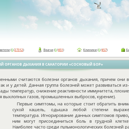
ватели
(
0
/
27312
)
Врачи
(
0
/
451
)
Клиники
(
0
/
457
)
Б
ИЙ ОРГАНОВ ДЫХАНИЯ В САНАТОРИИ «СОСНОВЫЙ БОР»
енными считаются болезни органов дыхания, причем они 
 так и у детей. Данная группа болезней может развиваться из-
ады температур, снижение реактивности иммунитета, плохие
я выхлопных газов, промышленных выбросов, курение).
Первые симптомы, на которые стоит обратить вним
сухой кашель, одышка любой степени выраже
температура. Игнорирование данных симптомов привод
ним могут присоединиться боль в грудной клетке
Наиболее часто среди пульмонологических болезней р