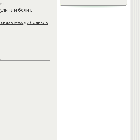
ия
»
Лечебная физкультура.
улита и боли в
Упражнения для спины.
»
Остеохондроз.
 связь между болью в
»
Упражнения при грыже
межпозвонкового диска
ещё...
Интересно:
»
Лечебная физкультура.
Упражнения для спины.
»
Что делать при появлении
болей в спине
»
Правильное питание для
хрящевой ткани и суставов
ещё...