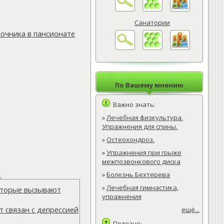
Санатории
очника в пансионате
По Вашему мнению
Важно знать:
»
Лечебная физкультура.
Упражнения для спины.
»
Остеохондроз.
»
Упражнения при грыже
межпозвонкового диска
»
Болезнь Бехтерева
»
Лечебная гимнастика,
которые вызывают
упражнения
 связан с депрессией
ещё...
Полезно: