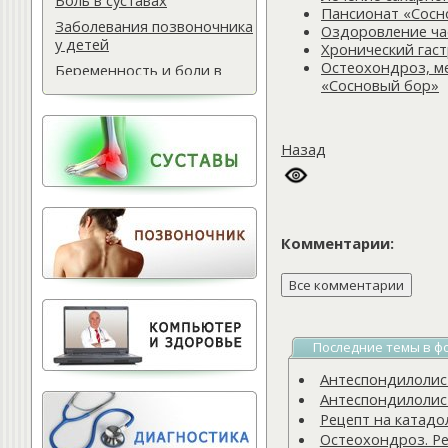
Боль в суставах
Пансионат «Сосн
Заболевания позвоночника
Оздоровление ча
у детей
Хронический гаст
Остеохондроз, м
Беременность и боли в
«Сосновый бор»
спине
Мази для спины
Массаж водителю
Назад
Самомассаж при
остеохондрозе
Поясничная грыжа
Обследование
Комментарии:
позвоночника
Тактика лечения
остеохондроза
Лечение баней
Последние темы в ф
Офисный фитнес
Народная медицина
Антеспондилолисте
Антеспондилолисте
Тест для позвоночника
Рецепт на катадо
Питание для позвоночника
Остеохондроз. Ре