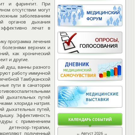
гит и фарингит. При
лном отсутствии могут
 сложным заболеваниям
ий органов дыхания
 эффективно лечат в
ику программа лечения
с болезнями верхних и
ний, как хронический
еит и другие.
ый душ, ванны разного
ируют работу иммунной
лечебной Тамбуканской
ьные пути в санатории
тивовоспалительными
ий дыхательных путей
чками хлорида натрия.
ий дыхательных путей,
одышку. Эффективность
КАЛЕНДАРЬ СОБЫТИЙ
цедуры с применением
детензор-терапии,
закрепляют полученный
←
Август 2026
→