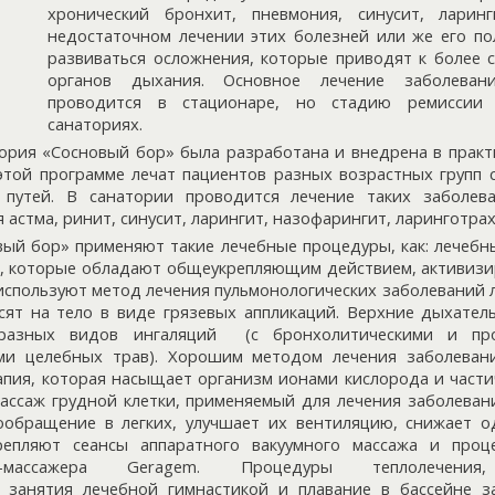
хронический бронхит, пневмония, синусит, ларин
недостаточном лечении этих болезней или же его по
развиваться осложнения, которые приводят к более
органов дыхания. Основное лечение заболеван
проводится в стационаре, но стадию ремиссии
санаториях.
ория «Сосновый бор» была разработана и внедрена в практ
этой программе лечат пациентов разных возрастных групп 
путей. В санатории проводится лечение таких заболева
 астма, ринит, синусит, ларингит, назофарингит, ларинготрах
вый бор» применяют такие лечебные процедуры, как: лечебн
на, которые обладают общеукрепляющим действием, активиз
 используют метод лечения пульмонологических заболеваний 
сят на тело в виде грязевых аппликаций. Верхние дыхател
азных видов ингаляций (с бронхолитическими и про
ами целебных трав). Хорошим методом лечения заболеван
апия, которая насыщает организм ионами кислорода и части
массаж грудной клетки, применяемый для лечения заболеван
ообращение в легких, улучшает их вентиляцию, снижает 
репляют сеансы аппаратного вакуумного массажа и про
-массажера Geragem. Процедуры теплолечения, 
, занятия лечебной гимнастикой и плавание в бассейне 