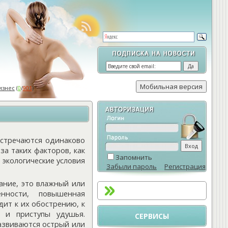
изнес
(
0
/
901
)
встречаются одинаково
за таких факторов, как
Запомнить
 экологические условия
Забыли пароль
Регистрация
ание, это влажный или
нности, повышенная
ит к их обострению, к
 и приступы удушья.
СЕРВИСЫ
азвиваются острый или