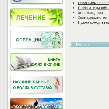
Витамины для
Гемангиома позв
позвоночника
Помогите разобра
остеохондроз
Спондилолистез l
Нужна консульта
Реклама: