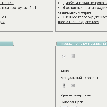
онка Тh3
Диабетическая невропат
ться протрузия l5-s1
6 основных причин радик
седалищном нерве
5-s1
Шейное головокружение:
ция
шее и головокружением
Медицинские центры, врачи
Alius
Мануальный терапевт
Красноозерский
Новосибирск