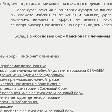
необходимость, в санатории может назначаться медикаментоз
После курса лечения в санаторно-курортном панси
вы сможете избавиться от кашля и одышки, укреп
закрепить полученный эффект от лечения, реко
санаторно-курортное лечение, но не раньше, чем через 
Больше о
«Сосновый бор» Пансионат с лечением
овый бор» Пансионат с лечением
 проблемах позвоночника
аж с применением лечебной кушетки-массажера CERAGEM
дложение «Подари себе здоровье!»
спине при межпозвоночной грыже
чественное лечение боли в спине
стресс» в санатории «Сосновый бор»
й позвоночника в пансионате «Сосновый бор»
чника методом детензор терапии
егочных заболеваний
 дыхания
го диабета в пансионате «Сосновый бор»