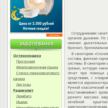
Сотрудниками санат
реклама
органов дыхания. По 
нижних дыхательных 
бронхит, бронхиальная
В санатории «Сосно
Остеохондроз
состава, финская сау
Протрузия
системы. В санатории
Межпозвоночная грыжа
грязью, которую нано
Стеноз спинномозгового
лечат при помощи р
средствами, с отвар
канала
является аэроионотер
Листезы
Ручной классический 
Радикулит
восстанавливает кров
Люмбаго
ручного массажа зак
Ишиас
лечебной кушетки
электросветлолечения
Межреберная невралгия