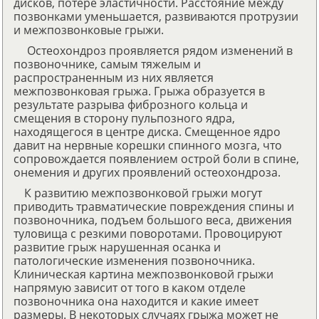
дисков, потере эластичности. Расстояние между
позвонками уменьшается, развиваются протрузии
и межпозвонковые грыжи.
Остеохондроз проявляется рядом изменений в
позвоночнике, самым тяжелым и
распространенным из них является
межпозвонковая грыжа. Грыжа образуется в
результате разрыва фиброзного кольца и
смещения в сторону пульпозного ядра,
находящегося в центре диска. Смещенное ядро
давит на нервные корешки спинного мозга, что
сопровождается появлением острой боли в спине,
онемения и других проявлений остеохондроза.
К развитию межпозвонковой грыжи могут
приводить травматические повреждения спины и
позвоночника, подъем большого веса, движения
туловища с резкими поворотами. Провоцируют
развитие грыж нарушенная осанка и
патологические изменения позвоночника.
Клиническая картина межпозвонковой грыжи
напрямую зависит от того в каком отделе
позвоночника она находится и какие имеет
размеры. В некоторых случаях грыжа может не