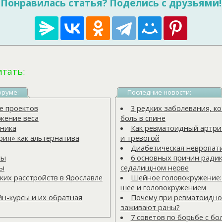
Понравилась статья? Поделись с друзьями!
итать:
оруме:
Последние новости:
 проектов
3 редких заболевания, 
жение веса
боль в спине
ника
Как ревматоидный артрит
ия» как альтернатива
и тревогой
Диабетическая невропат
сы
6 основных причин радик
ты
седалищном нерве
ких расстройств в Ярославле
Шейное головокружение:
шее и головокружением
н-курсы и их обратная
Почему при ревматоидно
заживают раны?
7 советов по борьбе с бо