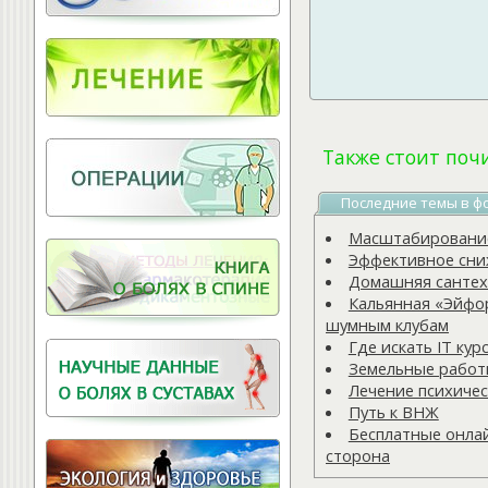
Витамины для
позвоночника
Также стоит поч
Последние темы в ф
Масштабирование
Эффективное сни
Домашняя сантех
Кальянная «Эйфор
шумным клубам
Где искать IT кур
Земельные рабо
Лечение психичес
Путь к ВНЖ
Бесплатные онлай
сторона