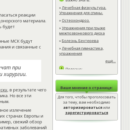
Важно знать:
»
Лечебная физкультура.
Упражнения для спины.
пасаться реакции
донорского материала.
»
Остеохондроз.
ь будет
»
Упражнения при грыже
межпозвонкового диска
нные МСК будут
»
Болезнь Бехтерева
ания и связанные с
»
Лечебная гимнастика,
упражнения
ещё...
ечат при
Полезно:
 хирургии.
»
Лечебная физкультура.
Упражнения для спины.
Ваше мнение о странице:
»
Остеохондроз.
иски
, в результате чего
ика. Но все эти
Для того, чтобы проголосовать
»
Упражнения при грыже
лным.
межпозвонкового диска
за тему, вам необходимо
авторизироваться
или
ещё...
лное излечение
зарегистрироваться
гих странах Европы и
Интересно:
ример, свежий обзор
»
Лечебная физкультура.
ративных заболеваний