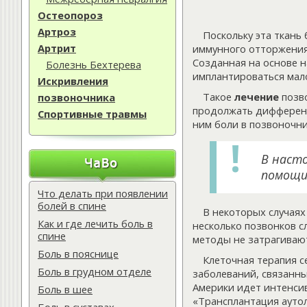
Остеопороз
Артроз
Поскольку эта ткань
Артрит
иммунного отторжения,
Созданная на основе н
Болезнь Бехтерева
имплантироваться мал
Искривления
Такое
лечение
позво
позвоночника
продолжать дифференци
Спортивные травмы
ним боли в позвоночни
В наст
помощи
Что делать при появлении
болей в спине
В некоторых случаях
Как и где лечить боль в
несколько позвонков с
спине
методы не затрагивают
Боль в пояснице
Клеточная терапия с
Боль в грудном отделе
заболеваний, связанн
Америки идет интенсив
Боль в шее
«Трансплантация ауто