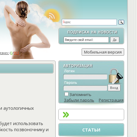
изнес
(
0
/
901
)
Запомнить
Забыли пароль
Регистрация
и аутологичных
будет использовать
кость позвоночнику и
СТАТЬИ