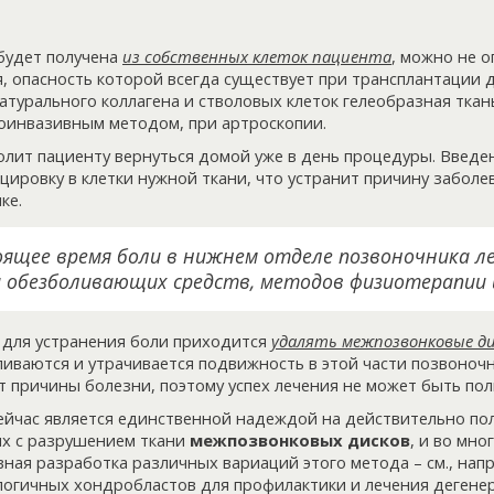
 будет получена
из собственных клеток пациента
, можно не о
 опасность которой всегда существует при трансплантации 
атурального коллагена и стволовых клеток гелеобразная ткан
оинвазивным методом, при артроскопии.
лит пациенту вернуться домой уже в день процедуры. Введе
ровку в клетки нужной ткани, что устранит причину заболев
ке.
оящее время боли в нижнем отделе позвоночника л
 обезболивающих средств, методов физиотерапии и
 для устранения боли приходится
удалять межпозвонковые д
ливаются и утрачивается подвижность в этой части позвоночн
 причины болезни, поэтому успех лечения не может быть по
ейчас является единственной надеждой на действительно по
ых с разрушением ткани
межпозвонковых дисков
, и во мно
ная разработка различных вариаций этого метода – см., нап
логичных хондробластов для профилактики и лечения дегене