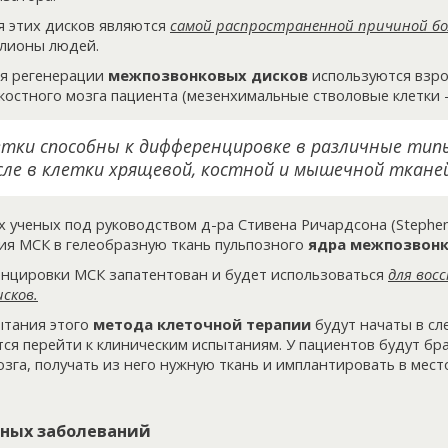
 этих дисков являются
самой распространенной причиной бо
лионы людей.
ля регенерации
межпозвонковых дисков
используются взро
 костного мозга пациента (мезенхимальные стволовые клетки 
тки способны к дифференцировке в различные типы
ле в клетки хрящевой, костной и мышечной тканей
х ученых под руководством д-ра Стивена Ричардсона (Stephen
ия МСК в гелеобразную ткань пульпозного
ядра межпозвонк
нцировки МСК запатентован и будет использоваться
для вос
сков.
ытания этого
метода клеточной терапии
будут начаты в сл
тся перейти к клиническим испытаниям. У пациентов будут б
озга, получать из него нужную ткань и имплантировать в мес
ных заболеваний