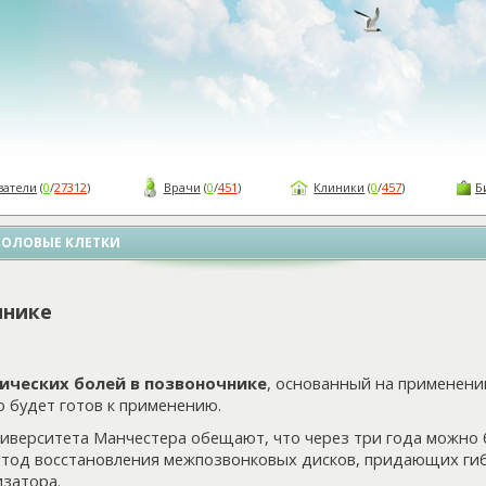
ватели
(
0
/
27312
)
Врачи
(
0
/
451
)
Клиники
(
0
/
457
)
Б
ВОЛОВЫЕ КЛЕТКИ
чнике
ических болей в позвоночнике
, основанный на применени
о будет готов к применению.
иверситета Манчестера обещают, что через три года можно 
тод восстановления межпозвонковых дисков, придающих гиб
затора.