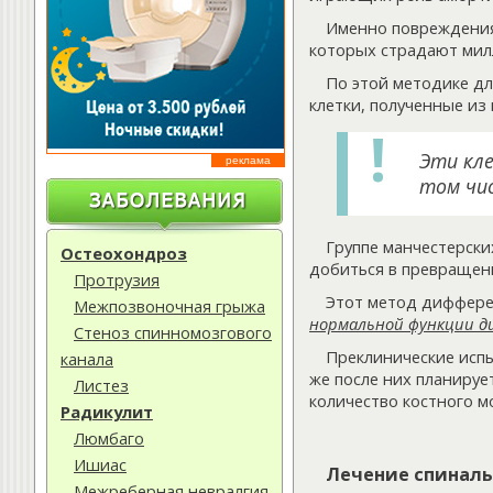
Именно повреждения
которых страдают мил
По этой методике д
клетки, полученные из
Эти кле
реклама
том чис
Группе манчестерски
Остеохондроз
добиться в превращен
Протрузия
Этот метод диффере
Межпозвоночная грыжа
нормальной функции ди
Стеноз спинномозгового
Преклинические исп
канала
же после них планируе
Листез
количество костного м
Радикулит
Люмбаго
Ишиас
Лечение спиналь
Межреберная невралгия