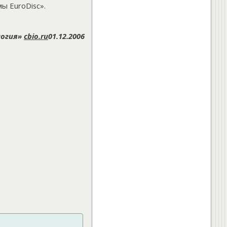
Упражнения для спины.
ы EuroDisc».
»
Что делать при появлении
болей в спине
логия»
cbio.ru
01.12.2006
»
Правильное питание для
хрящевой ткани и суставов
ещё...