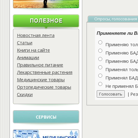
Опросы, голосования
Применяете ли Вы
Новостная лента
Статьи
Применяю толь
Книги на сайте
Применяю БАДы
Анимации
Применяю БАДы
Правильное питание
Применял толь
Лекарственные растения
Применял БАДы
Медицинские товары
Не применял 
Ортопедические товары
Рез
Скидки
|
СЕРВИСЫ