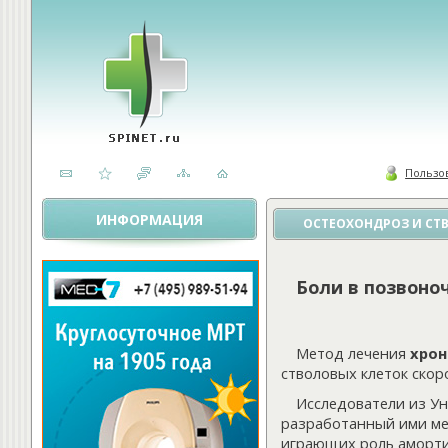
Пользо
ИНФОРМАЦИЯ
ОСТЕОХОНДРОЗ И СТ
Боли в позвоно
Метод лечения
хрон
стволовых клеток скор
Исследователи из Ун
разработанный ими ме
играющих роль аморти