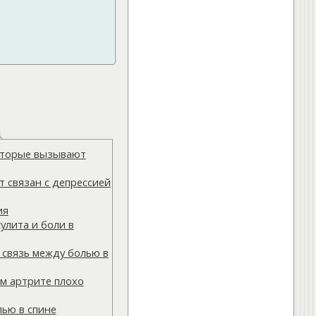
которые вызывают
 связан с депрессией
ия
улита и боли в
 связь между болью в
м артрите плохо
лью в спине