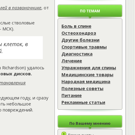
лей в позвоночнике
, от
ПО ТЕМАМ
слые стволовые
Боль в спине
– МСК).
Остеохондроз
Другие болезни
 клеток, в
Спортивые травмы
.
Диагностика
Лечение
Упражнения для спины
 Richardson) удалось
овых дисков.
Медицинские товары
Народная медицина
становления
Полезные советы
Питание
едующем году, и сразу
Рекламные статьи
рать небольшое
то повреждений.
По Вашему мнению