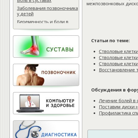
Боль в суставах
межпозвонковых дисков
Заболевания позвоночника
у детей
Беременность и боли в
спине
Мази для спины
Статьи по теме:
Массаж водителю
Самомассаж при
Стволовые клетки
остеохондрозе
Стволовые клетк
Стволовые клетк
Поясничная грыжа
Восстановление 
Обследование
позвоночника
Тактика лечения
Обсуждения в фор
остеохондроза
Лечение баней
Лечение болей в 
Поставим диски 
Офисный фитнес
Профилактика сп
Народная медицина
Тест для позвоночника
Питание для позвоночника