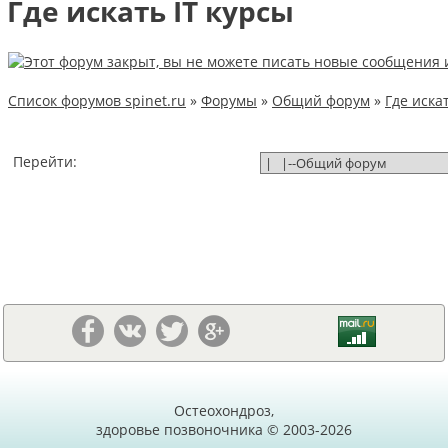
Где искать IT курсы
Список форумов spinet.ru
»
Форумы
»
Общий форум
»
Где иска
Перейти:
Остеохондроз,
здоровье позвоночника © 2003-2026