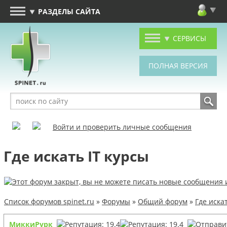
РАЗДЕЛЫ САЙТА
СЕРВИСЫ
Войти и проверить личные сообщения
Где искать IT курсы
Список форумов spinet.ru
»
Форумы
»
Общий форум
»
Где иска
МиккиРурк