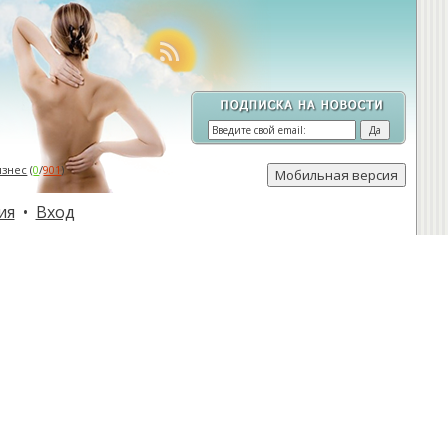
изнес
(
0
/
901
)
ия
•
Вход