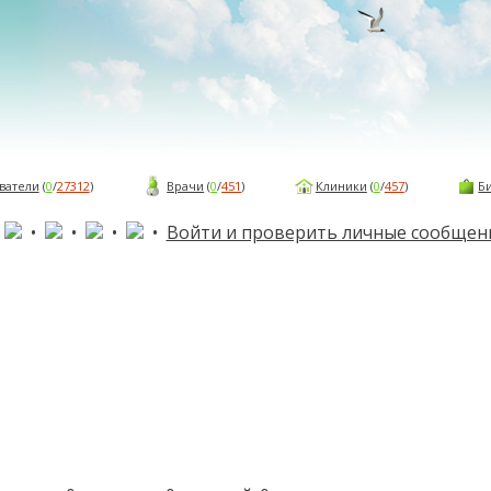
ватели
(
0
/
27312
)
Врачи
(
0
/
451
)
Клиники
(
0
/
457
)
Б
•
•
•
•
•
Войти и проверить личные сообщен