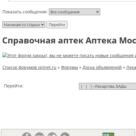
Показать сообщения:
Справочная аптек Аптека Мос
Список форумов spinet.ru
»
Форумы
»
Доска объявлений
»
Лека
Перейти: