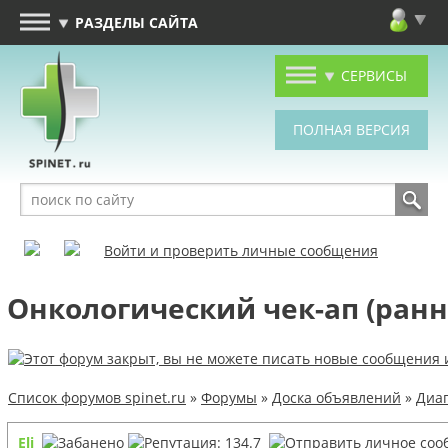
РАЗДЕЛЫ САЙТА
СЕРВИСЫ
Войти и проверить личные сообщения
Онкологический чек-ап (ранн
Список форумов spinet.ru
»
Форумы
»
Доска объявлений
»
Диаг
Eli