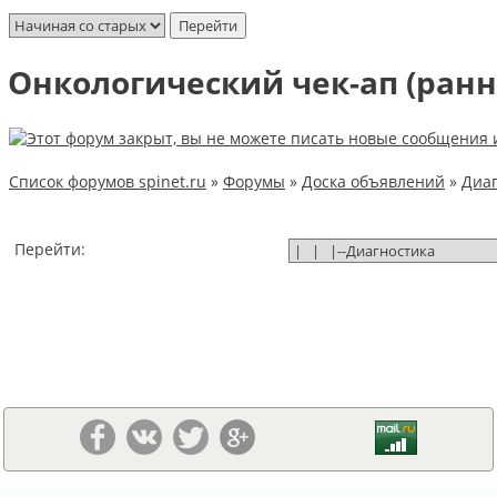
Онкологический чек-ап (ранн
Список форумов spinet.ru
»
Форумы
»
Доска объявлений
»
Диаг
Перейти: