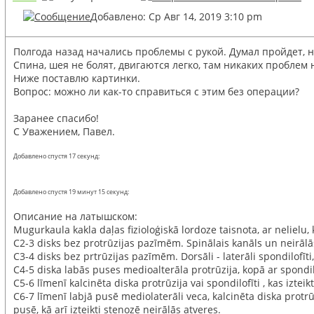
Добавлено: Ср Авг 14, 2019 3:10 pm
Полгода назад начались проблемы с рукой. Думал пройдет, н
Спина, шея не болят, двигаются легко, там никаких проблем
Ниже поставлю картинки.
Вопрос: можно ли как-то справиться с этим без операции?
Заранее спасибо!
С Уважением, Павел.
Добавлено спустя 17 секунд:
Добавлено спустя 19 минут 15 секунд:
Описание на латышском:
Mugurkaula kakla daļas fizioloģiskā lordoze taisnota, ar neliel
C2-3 disks bez protrūzijas pazīmēm. Spinālais kanāls un neirālās
C3-4 disks bez prtrūzijas pazīmēm. Dorsāli - laterāli spondilofīt
C4-5 diska labās puses medioalterāla protrūzija, kopā ar spondi
C5-6 līmenī kalcinēta diska protrūzija vai spondilofīti , kas iz
C6-7 līmenī labjā pusē mediolaterāli veca, kalcinēta diska prot
pusē, kā arī izteikti stenozē neirālās atveres.