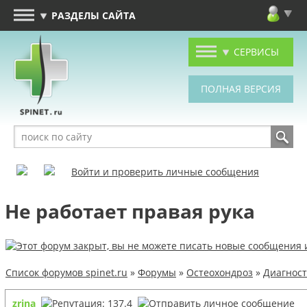
РАЗДЕЛЫ САЙТА
СЕРВИСЫ
Войти и проверить личные сообщения
Не работает правая рука
Список форумов spinet.ru
»
Форумы
»
Остеохондроз
»
Диагност
zrina