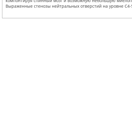
компонтируя спинный мозг и возможную небольшую миелопа
Выраженные стенозы нейтральных отверстий на уровне C4-5