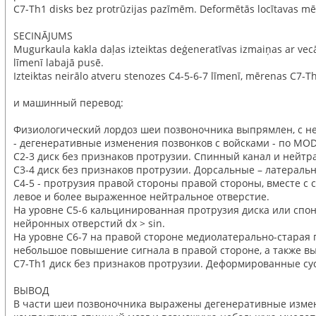
C7-Th1 disks bez protrūzijas pazīmēm. Deformētās locītavas mēr
SECINĀJUMS
Mugurkaula kakla daļas izteiktas deģeneratīvas izmaiņas ar vec
līmenī labajā pusē.
Izteiktas neirālo atveru stenozes C4-5-6-7 līmenī, mērenas C7-Th
и машинный перевод:
Физиологический лордоз шеи позвоночника выпрямлен, с не
- дегенеративные изменения позвонков с войсками - по MODI
C2-3 диск без признаков протрузии. Спинный канал и нейтр
C3-4 диск без признаков протрузии. Дорсальные – латерал
C4-5 - протрузия правой стороны правой стороны, вместе 
левое и более выраженное нейтральное отверстие.
На уровне C5-6 кальцинированная протрузия диска или спо
нейронных отверстий dx > sin.
На уровне C6-7 на правой стороне медиолатерально-старая
небольшое повышение сигнала в правой стороне, а также в
C7-Th1 диск без признаков протрузии. Деформированные с
ВЫВОД
В части шеи позвоночника выражены дегенеративные измен