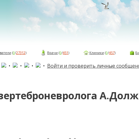
ватели
(
0
/
27312
)
Врачи
(
0
/
451
)
Клиники
(
0
/
457
)
Б
•
•
•
•
•
Войти и проверить личные сообщен
вертеброневролога А.Дол