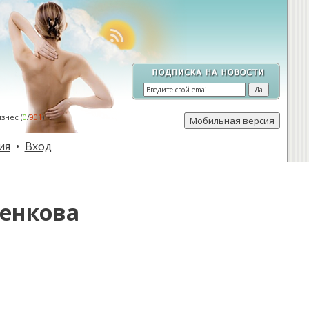
изнес
(
0
/
901
)
ия
•
Вход
женкова