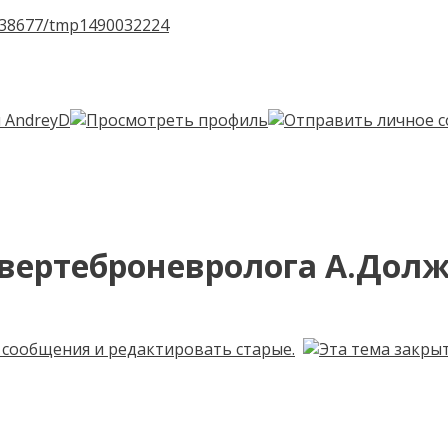
u138677/tmp1490032224
вертеброневролога А.Дол