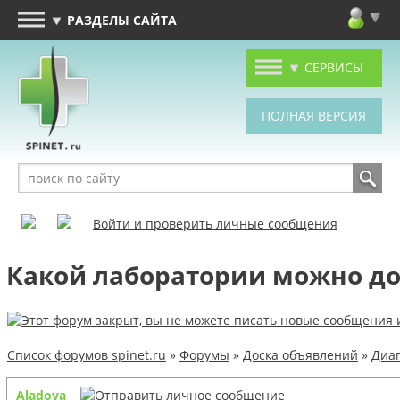
РАЗДЕЛЫ САЙТА
СЕРВИСЫ
Войти и проверить личные сообщения
Какой лаборатории можно д
Список форумов spinet.ru
»
Форумы
»
Доска объявлений
»
Диаг
Aladova