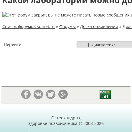
Какой лаборатории можно до
Список форумов spinet.ru
»
Форумы
»
Доска объявлений
»
Диаг
Перейти:
Остеохондроз,
здоровье позвоночника © 2003-2026