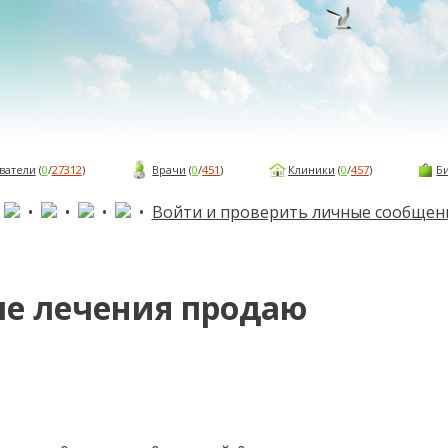
ватели
(
0
/
27312
)
Врачи
(
0
/
451
)
Клиники
(
0
/
457
)
Б
•
•
•
•
•
Войти и проверить личные сообщен
ле лечения продаю