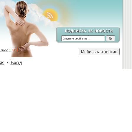
изнес
(
0
/
901
)
ия
•
Вход