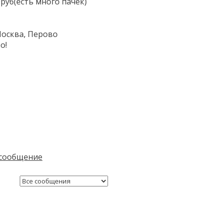
0руб(есть много пачек)
Москва, Перово
о!