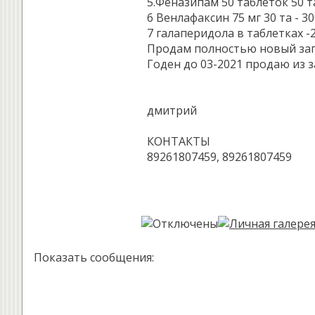
5.Феназипам 50 таблеток 50 та
6 Венлафаксин 75 мг 30 та - 3
7 галаперидола в таблетках -
Продам полностью новый запе
Годен до 03-2021 продаю из 
дмитрий
КОНТАКТЫ
89261807459, 89261807459
Показать сообщения: