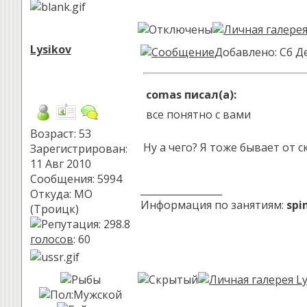
Lysikov
Добавлено: Сб Де
comas писал(а):
все понятно с вами
Возраст: 53
Ну а чего? Я тоже бывает от 
Зарегистрирован:
11 Авг 2010
Сообщения: 5994
_________________
Откуда: МО
Информация по занятиям:
spi
(Троицк)
голосов
: 60