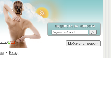
изнес
(
0
/
901
)
ия
•
Вход