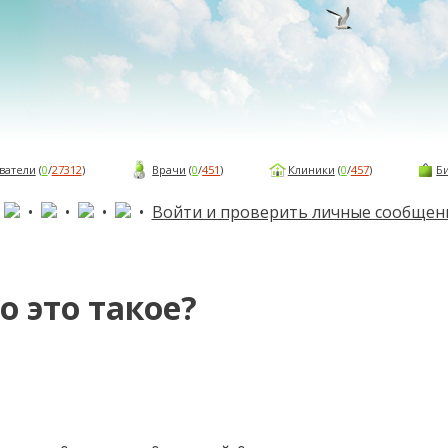
ватели
(
0
/
27312
)
Врачи
(
0
/
451
)
Клиники
(
0
/
457
)
Б
•
•
•
•
•
Войти и проверить личные сообщен
то это такое?