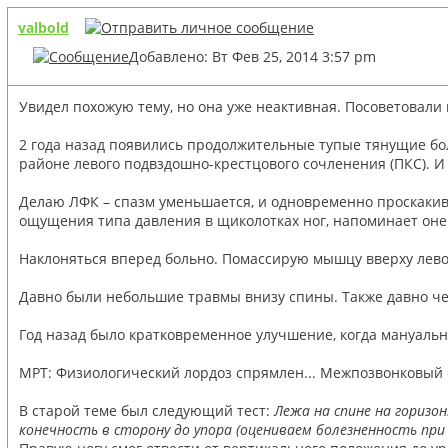
valbold
Добавлено: Вт Фев 25, 2014 3:57 pm
Увидел похожую тему, но она уже неактивная. Посоветовали
2 года назад появились продолжительные тупые тянущие бол
районе левого подвздошно-крестцового сочленения (ПКС). И
Делаю ЛФК – спазм уменьшается, и одновременно проскакива
ощущения типа давления в щиколотках ног, напоминает он
Наклоняться вперед больно. Помассирую мышцу вверху левой
Давно были небольшие травмы внизу спины. Также давно че
Год назад было кратковременное улучшение, когда мануальн
МРТ: Физиологический лордоз спрямлен... Межпозвонковый 
В старой теме был следующий тест:
Лежа на спине на горизо
конечность в сторону до упора (оцениваем болезненность при