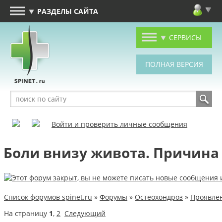
РАЗДЕЛЫ САЙТА
СЕРВИСЫ
Войти и проверить личные сообщения
Боли внизу живота. Причина 
Список форумов spinet.ru
»
Форумы
»
Остеохондроз
»
Проявлен
На страницу
1
,
2
Следующий