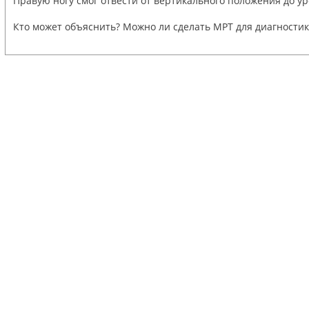
Правую ногу смог отвести от вертикального положения до ур
Кто может объяснить? Можно ли сделать МРТ для диагностик