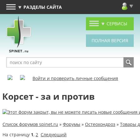
РАЗДЕЛЫ САЙТА
СЕРВИСЫ
Войти и проверить личные сообщения
Корсет - за и против
Список форумов spinet.ru
»
Форумы
»
Остеохондроз
»
Товары д
На страницу
1
,
2
Следующий