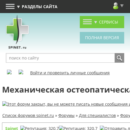
РАЗДЕЛЫ САЙТА
СЕРВИСЫ
Войти и проверить личные сообщения
Механическая остеопатическ
Список форумов spinet.ru
»
Форумы
»
Для специалистов
»
Фору
Spinet