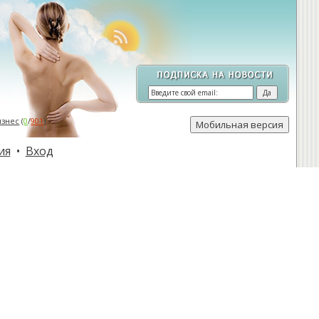
изнес
(
0
/
901
)
ия
•
Вход