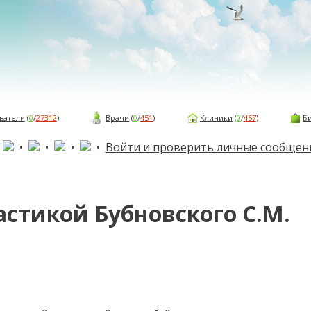
ватели
(
0
/
27312
)
Врачи
(
0
/
451
)
Клиники
(
0
/
457
)
Б
•
•
•
•
•
Войти и проверить личные сообщен
астикой Бубновского С.М.