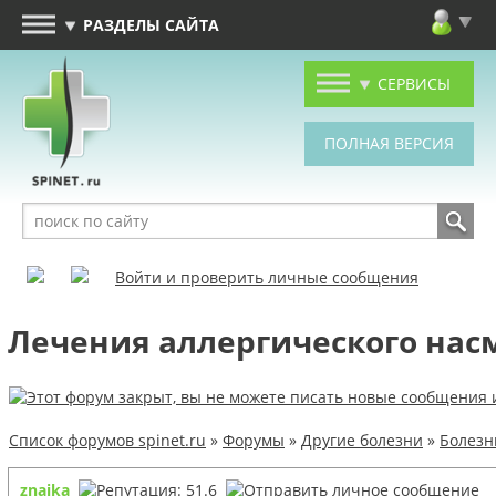
РАЗДЕЛЫ САЙТА
СЕРВИСЫ
Войти и проверить личные сообщения
Лечения аллергического нас
Список форумов spinet.ru
»
Форумы
»
Другие болезни
»
Болезн
znaika