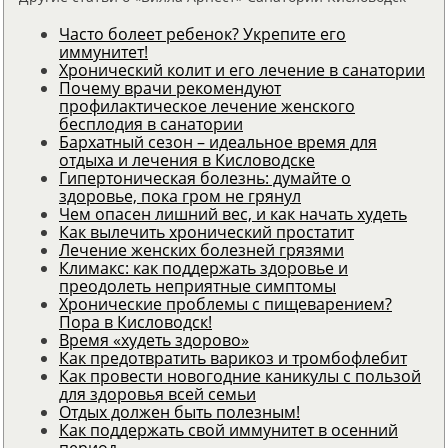
Часто болеет ребенок? Укрепите его
иммунитет!
Хронический колит и его лечение в санатории
Почему врачи рекомендуют
профилактическое лечение женского
бесплодия в санатории
Бархатный сезон – идеальное время для
отдыха и лечения в Кисловодске
Гипертоническая болезнь: думайте о
здоровье, пока гром не грянул
Чем опасен лишний вес, и как начать худеть
Как вылечить хронический простатит
Лечение женских болезней грязями
Климакс: как поддержать здоровье и
преодолеть неприятные симптомы
Хронические проблемы с пищеварением?
Пора в Кисловодск!
Время «худеть здорово»
Как предотвратить варикоз и тромбофлебит
Как провести новогодние каникулы с пользой
для здоровья всей семьи
Отдых должен быть полезным!
Как поддержать свой иммунитет в осенний
период