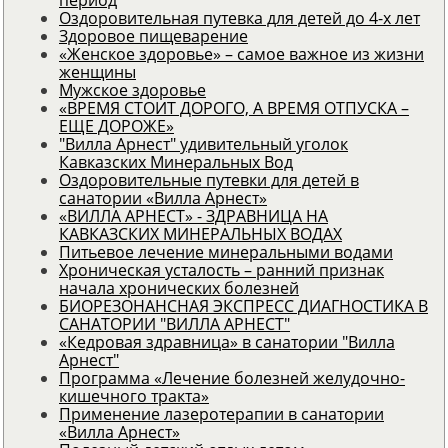
Оздоровительная путевка для детей до 4-х лет
Здоровое пищеварение
«Женское здоровье» – самое важное из жизни
женщины
Мужское здоровье
«ВРЕМЯ СТОИТ ДОРОГО, А ВРЕМЯ ОТПУСКА –
ЕЩЕ ДОРОЖЕ»
"Вилла Арнест" удивительный уголок
Кавказских Минеральных Вод
Оздоровительные путевки для детей в
санатории «Вилла Арнест»
«ВИЛЛА АРНЕСТ» - ЗДРАВНИЦА НА
КАВКАЗСКИХ МИНЕРАЛЬНЫХ ВОДАХ
Питьевое лечение минеральными водами
Хроническая усталость – ранний признак
начала хронических болезней
БИОРЕЗОНАНСНАЯ ЭКСПРЕСС ДИАГНОСТИКА В
САНАТОРИИ "ВИЛЛА АРНЕСТ"
«Кедровая здравница» в санатории "Вилла
Арнест"
Программа «Лечение болезней желудочно-
кишечного тракта»
Применение лазеротерапии в санатории
«Вилла Арнест»