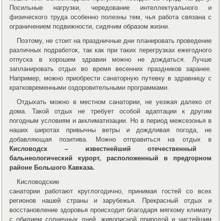
Посильные нагрузки, чередование интеллектуального и
физического труда особенно полезны тем, чья работа связана с
ограничением подвижности, сидячим образом жизни.
Поэтому, не стоит на праздничные дни планировать проведение
различных подработок, так как при таких перегрузках ежегодного
отпуска в хорошем здравии можно не дождаться. Лучше
запланировать отдых во время весенних праздников заранее.
Например, можно приобрести санаторную путевку в здравницу с
кратковременными оздоровительными программами.
Отдыхать можно в местном санатории, не уезжая далеко от
дома. Такой отдых не требует особой адаптации к другим
погодным условиям и акклиматизации. Но в период межсезонья в
наших широтах привычны ветры и дождливая погода, не
добавляющая позитива. Можно отправиться на отдых в
Кисловодск – известнейший отечественный
бальнеологический курорт, расположенный в предгорном
районе Большого Кавказа.
Кисловодские
санатории работают круглогодично, принимая гостей со всех
регионов нашей страны и зарубежья. Прекрасный отдых и
восстановление здоровья происходит благодаря мягкому климату
с обилием солнечных дней, живописной природой и чистейшим