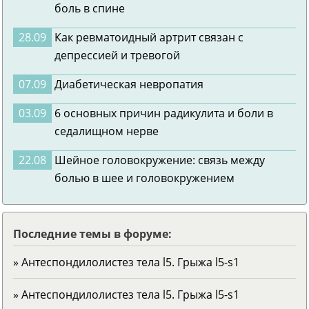
боль в спине
28.09
Как ревматоидный артрит связан с
депрессией и тревогой
07.09
Диабетическая невропатия
03.09
6 основных причин радикулита и боли в
седалищном нерве
22.08
Шейное головокружение: связь между
болью в шее и головокружением
Последние темы в форуме:
» Антеспондилолистез тела l5. Грыжа l5-s1
» Антеспондилолистез тела l5. Грыжа l5-s1