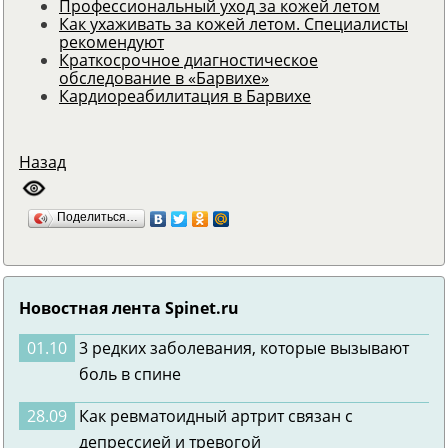
Профессиональный уход за кожей летом
Как ухаживать за кожей летом. Специалисты
рекомендуют
Краткосрочное диагностическое
обследование в «Барвихе»
Кардиореабилитация в Барвихе
Назад
Поделиться…
Новостная лента Spinet.ru
01.10
3 редких заболевания, которые вызывают
боль в спине
28.09
Как ревматоидный артрит связан с
депрессией и тревогой