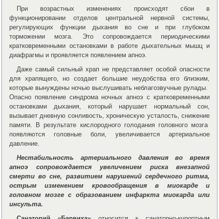
При возрастных изменениях происходят сбои в
функционировании отделов центральной нервной системы,
регулирующих функции дыхания во сне и при глубоком
торможении мозга. Это сопровождается периодическими
кратковременными остановками в работе дыхательных мышц и
диафрагмы и проявляется появлением апноэ.
Даже самый сильный храп не представляет особой опасности
для храпящего, но создает большие неудобства его близким,
которые вынуждены ночью выслушивать неблагозвучные рулады.
Опасно появление синдрома ночных апноэ с кратковременными
остановками дыхания, который нарушает нормальный сон,
вызывает дневную сонливость, хроническую усталость, снижение
памяти. В результате кислородного голодания головного мозга
появляются головные боли, увеличивается артериальное
давление.
Нестабильность артериального давления во время
апноэ сопровождается увеличением риска внезапной
смерти во сне, развитием нарушений сердечного ритма,
острым изменением кровообращения в миокарде и
головном мозге с образованием инфаркта миокарда или
инсульта.
Санаторий «Барвиха»
относится к санаторно-курортным