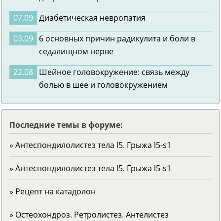
07.09
Диабетическая невропатия
03.09
6 основных причин радикулита и боли в
седалищном нерве
22.08
Шейное головокружение: связь между
болью в шее и головокружением
Последние темы в форуме:
» Антеспондилолистез тела l5. Грыжа l5-s1
» Антеспондилолистез тела l5. Грыжа l5-s1
» Рецепт на катадолон
» Остеохондроз. Ретролистез. Антелистез