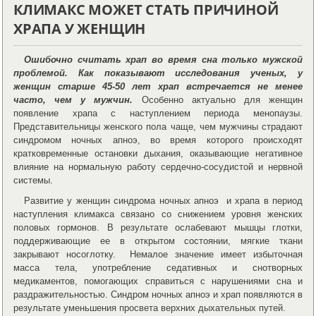
КЛИМАКС МОЖЕТ СТАТЬ ПРИЧИНОЙ
ХРАПА У ЖЕНЩИН
Ошибочно считать храп во время сна только мужской
проблемой. Как показывают исследования ученых, у
женщин старше 45-50 лет храп встречается не менее
часто, чем у мужчин.
Особенно актуально для женщин
появление храпа с наступлением периода менопаузы.
Представительницы женского пола чаще, чем мужчины страдают
синдромом ночных апноэ, во время которого происходят
кратковременные остановки дыхания, оказывающие негативное
влияние на нормальную работу сердечно-сосудистой и нервной
системы.
Развитие у женщин синдрома ночных апноэ и храпа в период
наступления климакса связано со снижением уровня женских
половых гормонов. В результате ослабевают мышцы глотки,
поддерживающие ее в открытом состоянии, мягкие ткани
закрывают носоглотку. Немалое значение имеет избыточная
масса тела, употребление седативных и снотворных
медикаментов, помогающих справиться с нарушениями сна и
раздражительностью. Синдром ночных апноэ и храп появляются в
результате уменьшения просвета верхних дыхательных путей.