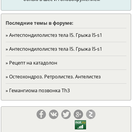
Последние темы в форуме:
» Антеспондилолистез тела l5. Грыжа l5-s1
» Антеспондилолистез тела l5. Грыжа l5-s1
» Рецепт на катадолон
» Остеохондроз. Ретролистез. Антелистез
» Гемангиома позвонка Тh3