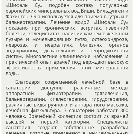
«Шифалы Су» подобен составу популярных
европейских минеральных вод Виши, Вильдунген и
Фахинген. Она используется для приема внутрь и в
бальнеотерапии. Лечение водой «Шифалы Су»
показано при хронических гастритах, язвенной
болезни, холециститах, наличии камней в желчном
пузыре и мочевыводящих путях, остеохондрозе,
неврозах и невралгиях, болезнях органов
эндокринной, дыхательной и репродуктивной
систем. Многолетние клинические наблюдения и
практический опыт врачей подтверждают высокую
эффективность применения этой минеральной
воды.
Благодаря современной лечебной базе в
санатории доступны различные методы
аппаратной физиотерапии, грязелечения,
бальнеотерапии, спелеотерапии, гирудотерапии,
различные виды ручного и аппаратного массажа,
лечебная физкультура. В санатории работает 300
человек. Врачебный коллектив состоит из врачей
высшей и первой категории. Специалисты
санатория создают собственные разработки
лечения, которые применяют в индивидуальных