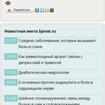
Поделиться…
Новостная лента Spinet.ru
01.10
3 редких заболевания, которые вызывают
боль в спине
28.09
Как ревматоидный артрит связан с
депрессией и тревогой
07.09
Диабетическая невропатия
03.09
6 основных причин радикулита и боли в
седалищном нерве
22.08
Шейное головокружение: связь между
болью в шее и головокружением