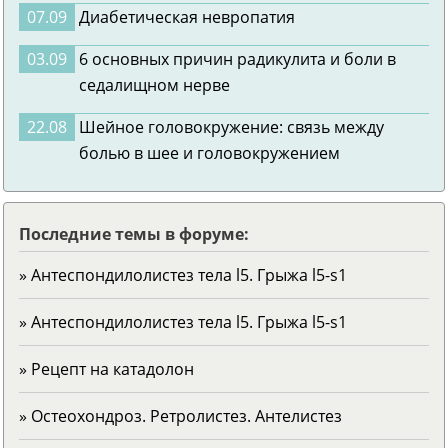
07.09
Диабетическая невропатия
03.09
6 основных причин радикулита и боли в
седалищном нерве
22.08
Шейное головокружение: связь между
болью в шее и головокружением
Последние темы в форуме:
» Антеспондилолистез тела l5. Грыжа l5-s1
» Антеспондилолистез тела l5. Грыжа l5-s1
» Рецепт на катадолон
» Остеохондроз. Ретролистез. Антелистез