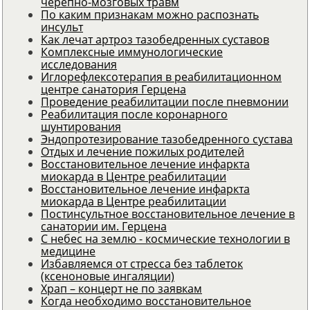
черепно-мозговых травм
По каким признакам можно распознать
инсульт
Как лечат артроз тазобедренных суставов
Комплексные иммунологические
исследования
Иглорефлексотерапия в реабилитационном
центре санатория Герцена
Проведение реабилитации после пневмонии
Реабилитация после коронарного
шунтирования
Эндопротезирование тазобедренного сустава
Отдых и лечение пожилых родителей
Восстановительное лечение инфаркта
миокарда в Центре реабилитации
Восстановительное лечение инфаркта
миокарда в Центре реабилитации
Постинсультное восстановительное лечение в
санатории им. Герцена
С небес на землю - космические технологии в
медицине
Избавляемся от стресса без таблеток
(ксеноновые ингаляции)
Храп – концерт не по заявкам
Когда необходимо восстановительное