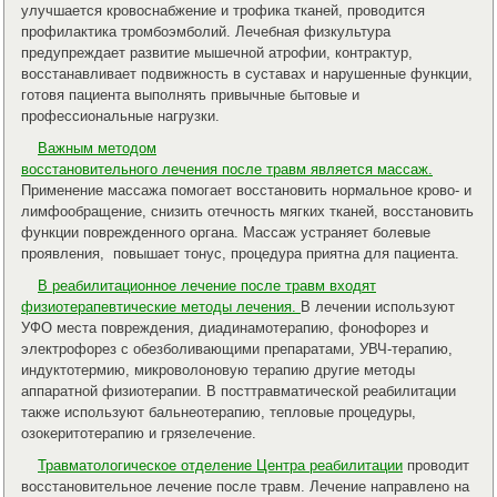
улучшается кровоснабжение и трофика тканей, проводится
профилактика тромбоэмболий. Лечебная физкультура
предупреждает развитие мышечной атрофии, контрактур,
восстанавливает подвижность в суставах и нарушенные функции,
готовя пациента выполнять привычные бытовые и
профессиональные нагрузки.
Важным методом
восстановительного лечения после травм является массаж.
Применение массажа помогает восстановить нормальное крово- и
лимфообращение, снизить отечность мягких тканей, восстановить
функции поврежденного органа. Массаж устраняет болевые
проявления, повышает тонус, процедура приятна для пациента.
В реабилитационное лечение после травм вход
ят
физиотерапевтические методы лечения.
В лечении используют
УФО места повреждения, диадинамотерапию, фонофорез и
электрофорез с обезболивающими препаратами, УВЧ-терапию,
индуктотермию, микроволоновую терапию другие методы
аппаратной физиотерапии. В посттравматической реабилитации
также используют бальнеотерапию, тепловые процедуры,
озокеритотерапию и грязелечение.
Травматологическое отделение Центра реабилитации
проводит
восстановительное лечение после травм. Лечение направлено на