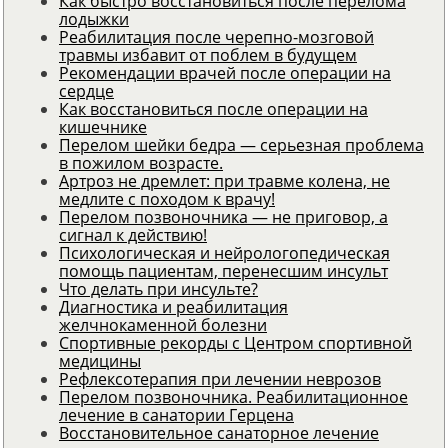
Как быстро восстановиться после перелома
лодыжки
Реабилитация после черепно-мозговой
травмы избавит от поблем в будущем
Рекомендации врачей после операции на
сердце
Как восстановиться после операции на
кишечнике
Перелом шейки бедра — серьезная проблема
в пожилом возрасте.
Артроз не дремлет: при травме колена, не
медлите с походом к врачу!
Перелом позвоночника — не приговор, а
сигнал к действию!
Психологическая и нейрологопедическая
помощь пациентам, перенесшим инсульт
Что делать при инсульте?
Диагностика и реабилитация
желчнокаменной болезни
Спортивные рекорды с Центром спортивной
медицины
Рефлексотерапия при лечении неврозов
Перелом позвоночника. Реабилитационное
лечение в санатории Герцена
Восстановительное санаторное лечение