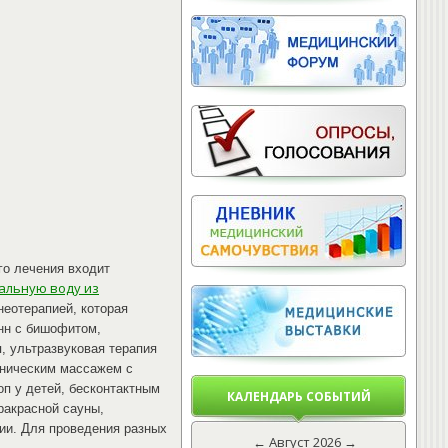
го лечения входит
альную воду из
еотерапией, которая
нн с бишофитом,
, ультразвуковая терапия
аническим массажем с
п у детей, бесконтактным
КАЛЕНДАРЬ СОБЫТИЙ
ракрасной сауны,
ии. Для проведения разных
←
Август 2026
→