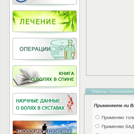
Витамины для
позвоночника
Опросы, голосования
Применяете ли Вы
Применяю толь
Применяю БАДы