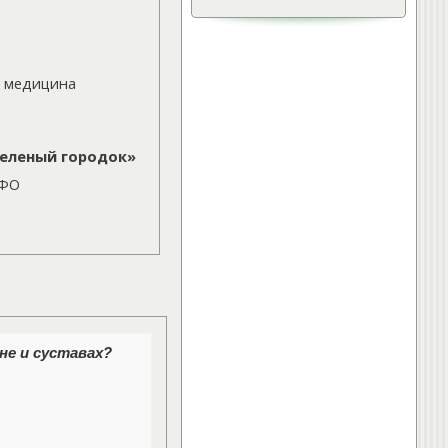
»
Лечебная физкультура.
Упражнения для спины.
»
Остеохондроз.
я медицина
»
Упражнения при грыже
межпозвонкового диска
ещё...
Зеленый городок»
Интересно:
 ФО
»
Лечебная физкультура.
Упражнения для спины.
»
Что делать при появлении
болей в спине
»
Правильное питание для
хрящевой ткани и суставов
ещё...
не и суставах?