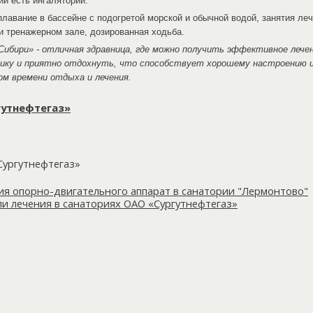
ии есть ингаляторий.
авание в бассейне с подогретой морской и обычной водой, занятия леч
и тренажерном зале, дозированная ходьба.
ибири» - отличная здравница, где можно получить эффективное лече
ику и приятно отдохнуть, что способствует хорошему настроению 
ом времени отдыха и лечения.
гутнефтегаз»
Сургутнефтегаз»
ия опорно-двигательного аппарат в санатории "Лермонтово"
и лечения в санаториях ОАО «Сургутнефтегаз»