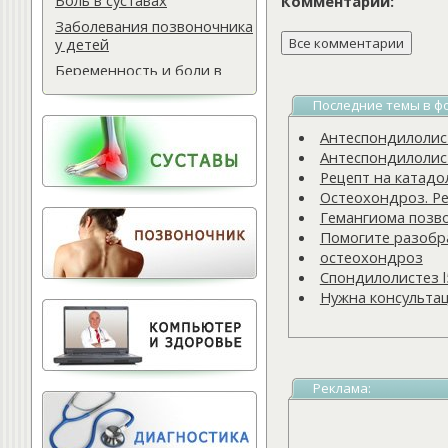
Боль в суставах
Комментарии:
Заболевания позвоночника
у детей
Беременность и боли в
спине
Последние темы в ф
Мази для спины
Антеспондилолисте
Массаж водителю
Антеспондилолисте
Самомассаж при
Рецепт на катадо
остеохондрозе
Остеохондроз. Ре
Поясничная грыжа
Гемангиома позв
Обследование
Помогите разобра
позвоночника
остеохондроз
Спондилолистез l
Тактика лечения
Нужна консульта
остеохондроза
Лечение баней
Офисный фитнес
Народная медицина
Реклама:
Тест для позвоночника
Питание для позвоночника