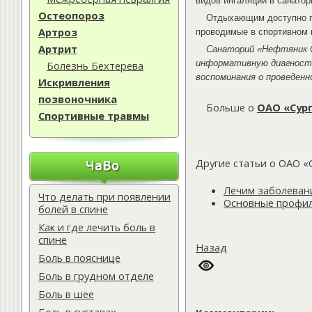
видов ингаляций в санатор
Остеопороз
Отдыхающим доступно пл
Артроз
проводимые в спортивном 
Артрит
Санаторий «Нефтяник С
информативную диагност
Болезнь Бехтерева
воспоминания о проведенн
Искривления
позвоночника
Больше о
ОАО «Сур
Спортивные травмы
Другие статьи о ОАО «
Лечим заболеван
Что делать при появлении
Основные профил
болей в спине
Как и где лечить боль в
спине
Назад
Боль в пояснице
Боль в грудном отделе
Боль в шее