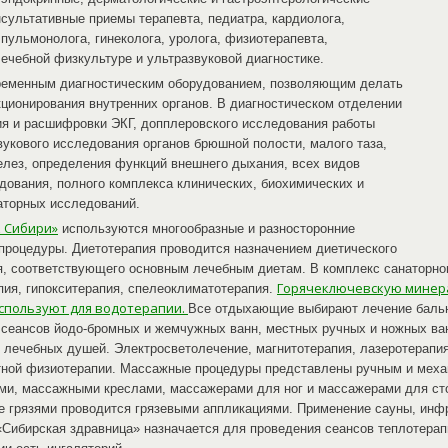
сультативные приемы терапевта, педиатра, кардиолога,
 пульмонолога, гинеколога, уролога, физиотерапевта,
лечебной физкультуре и ультразвуковой диагностике.
ременным диагностическим оборудованием, позволяющим делать
ционирования внутренних органов. В диагностическом отделении
ия и расшифровки ЭКГ, допплеровского исследования работы
вукового исследования органов брюшной полости, малого таза,
лез, определения функций внешнего дыхания, всех видов
дования, полного комплекса клинических, биохимических и
торных исследований.
к Сибири»
используются многообразные и разносторонние
процедуры. Диетотерапия проводится назначением диетического
я, соответствующего основным лечебным диетам. В комплекс санаторно
Горячеключевскую минер
пия, гипокситерапия, спелеоклиматотерапия.
спользуют для водотерапии.
Все отдыхающие выбирают лечение бальн
 сеансов йодо-бромных и жемчужных ванн, местных ручных и ножных ва
 лечебных душей. Электросветолечение, магнитотерапия, лазеротерапия
тной физиотерапии. Массажные процедуры представлены ручным и мех
и, массажными креслами, массажерами для ног и массажерами для сто
 грязями проводится грязевыми аппликациями. Применение сауны, инф
«Сибирская здравница» назначается для проведения сеансов теплотерап