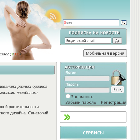
изнес
(
0
/
901
)
леваниях разных органов
многими лечебными
Запомнить
Забыли пароль
Регистрация
шной растительности.
ного дизайна. Санаторий
СЕРВИСЫ