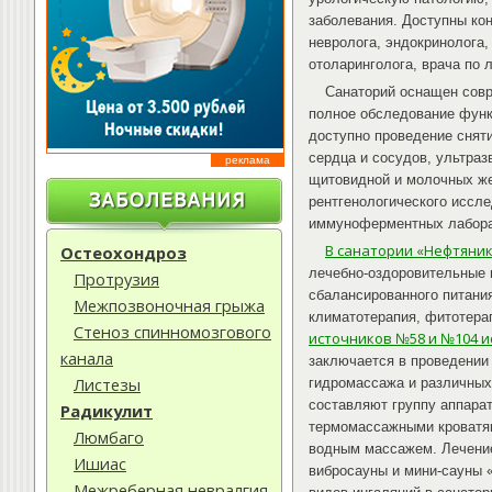
заболевания. Доступны кон
невролога, эндокринолога,
отоларинголога, врача по 
Санаторий оснащен сов
полное обследование функ
доступно проведение снят
сердца и сосудов, ультраз
реклама
щитовидной и молочных же
рентгенологического иссле
иммуноферментных лабора
В санатории «Нефтяни
Остеохондроз
лечебно-оздоровительные 
Протрузия
сбалансированного питани
Межпозвоночная грыжа
климатотерапия, фитотера
Стеноз спинномозгового
источников №58 и №104 и
канала
заключается в проведении
Листезы
гидромассажа и различных
составляют группу аппара
Радикулит
термомассажными кроватям
Люмбаго
водным массажем. Лечение
Ишиас
вибросауны и мини-сауны 
Межреберная невралгия