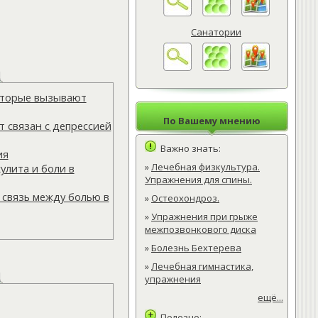
Санатории
которые вызывают
По Вашему мнению
 связан с депрессией
Важно знать:
ия
»
Лечебная физкультура.
улита и боли в
Упражнения для спины.
 связь между болью в
»
Остеохондроз.
»
Упражнения при грыже
межпозвонкового диска
»
Болезнь Бехтерева
»
Лечебная гимнастика,
упражнения
ещё...
Полезно: