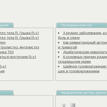
оруме:
Последние новости:
з тела l5. Грыжа l5-s1
3 редких заболевания, 
з тела l5. Грыжа l5-s1
боль в спине
лон
Как ревматоидный артрит
тролистез. Антелистез
и тревогой
онка Тh3
Диабетическая невропат
ться протрузия l5-s1
6 основных причин радик
седалищном нерве
5-s1
Шейное головокружение:
ция
шее и головокружением
Медицинские центры, врачи