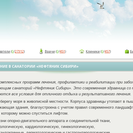
ватели
(
0
/
27312
)
Врачи
(
0
/
451
)
Клиники
(
0
/
457
)
Б
НИЕ В САНАТОРИИ «НЕФТЯНИК СИБИРИ»
омплексных программ лечения, профилактики и реабилитации при забо
ющим санаторий «Нефтяник Сибири». Это современная здравница со 
ются все условия для отличного отдыха и результативного лечения.
 берегу моря в живописной местности. Корпуса здравницы утопают в пы
ужающая здания, благоустроена с учетом правил современного ландшафт
к которому можно спуститься лифтом.
зни опорно-двигательного аппарата и соединительной ткани,
ологическую, кардиологическую, гинекологическую,
 эндокринные, дерматологические и гастроэнтерологические