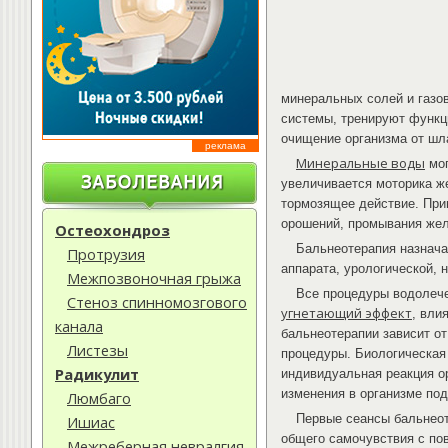
минеральных солей и газов
системы, тренируют функц
очищение организма от шл
реклама
Минеральные воды
мог
увеличивается моторика ж
тормозящее действие. При
орошений, промывания же
Остеохондроз
Бальнеотерапия назнача
Протрузия
аппарата, урологической, 
Межпозвоночная грыжа
Все процедуры водолеч
Стеноз спинномозгового
угнетающий эффект
, вли
канала
бальнеотерапии зависит от
Листезы
процедуры. Биологическая 
Радикулит
индивидуальная реакция о
изменения в организме по
Люмбаго
Первые сеансы бальнеот
Ишиас
общего самочувствия с по
Межреберная невралгия