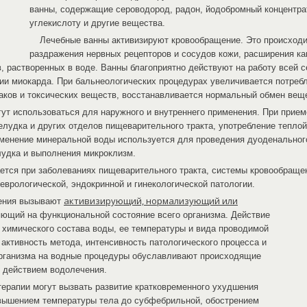
ванны, содержащие сероводород, радон, йодобромный концентрат
углекислоту и другие вещества.
Лечебные ванны активизируют кровообращение. Это происходи
раздражения нервных рецепторов и сосудов кожи, расширения к
, растворенных в воде. Ванны благоприятно действуют на работу всей 
ии миокарда. При бальнеологических процедурах увеличивается потребл
аков и токсических веществ, восстанавливается нормальный обмен вещ
ут использоваться для наружного и внутреннего применения. При прие
елудка и других отделов пищеварительного тракта, употребление тепло
менение минеральной воды используется для проведения дуоденальног
лудка и выполнения микроклизм.
ется при заболеваниях пищеварительного тракта, системы кровообращен
неврологической, эндокринной и гинекологической патологии.
активизирующий, нормализующий или
ения вызывают
яющий на функциональной состояние всего организма. Действие
 химического состава воды, ее температуры и вида проводимой
активность метода, интенсивность патологического процесса и
рганизма на водные процедуры обуславливают происходящие
д действием водолечения.
ерапии могут вызвать развитие кратковременного ухудшения
вышением температуры тела до субфебрильной, обострением