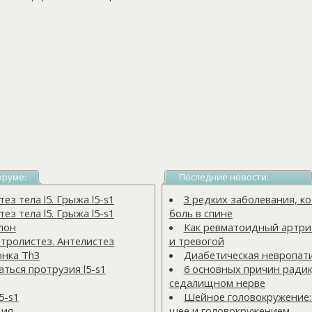
оруме:
Последние новости:
з тела l5. Грыжа l5-s1
3 редких заболевания, 
з тела l5. Грыжа l5-s1
боль в спине
лон
Как ревматоидный артрит
тролистез. Антелистез
и тревогой
онка Тh3
Диабетическая невропат
ться протрузия l5-s1
6 основных причин радик
седалищном нерве
5-s1
Шейное головокружение:
ция
шее и головокружением