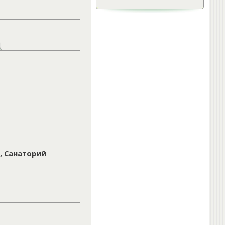
»
Лечебная физкультура.
Упражнения для спины.
»
Остеохондроз.
»
Упражнения при грыже
межпозвонкового диска
ещё...
Интересно:
»
Лечебная физкультура.
Упражнения для спины.
»
Что делать при появлении
болей в спине
»
Правильное питание для
хрящевой ткани и суставов
, Санаторий
ещё...