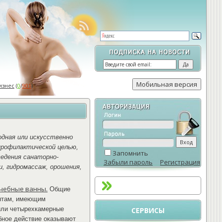
изнес
(
0
/
901
)
одная или искусственно
 профилактической целью,
Запомнить
ведения санаторно-
Забыли пароль
Регистрация
, гидромассаж, орошения,
чебные ванны.
Общие
ентам, имеющим
 или четырехкамерные
СЕРВИСЫ
ебное действие оказывают