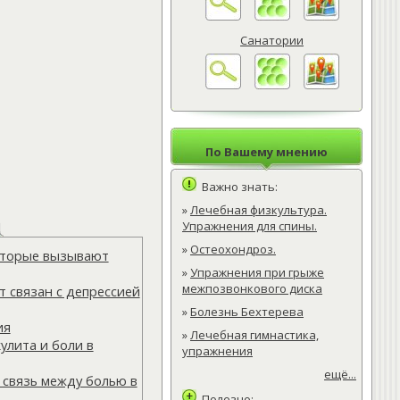
Санатории
По Вашему мнению
Важно знать:
»
Лечебная физкультура.
Упражнения для спины.
»
Остеохондроз.
которые вызывают
»
Упражнения при грыже
межпозвонкового диска
 связан с депрессией
»
Болезнь Бехтерева
ия
»
Лечебная гимнастика,
улита и боли в
упражнения
ещё...
 связь между болью в
Полезно: