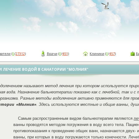
ватели
(
0
/
27312
)
Врачи
(
0
/
451
)
Клиники
(
0
/
457
)
Б
И ЛЕЧЕНИЕ ВОДОЙ В САНАТОРИИ "МОЛНИЯ"
одолечением называют метод лечения при котором используется прир
ая вода. Назначение бальнеотерапии показано как с лечебной, так и с
организма. Разные методы водолечения активно применяются для про
атории «Молния»
. Здесь используются местные и общие ванны, души
ле
Самым распространенным видом бальнеотерапии являются
ванны проводятся методом погружения в воду всего тела. Паци
противопоказания к проведению общих ванн, назначаются двух-
ванны, при которых в воду погружаются только конечности. Леч