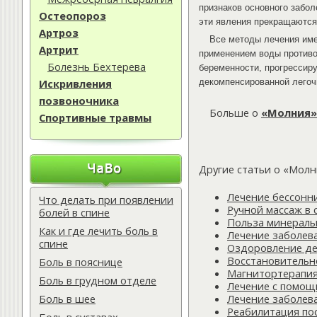
признаков основного забол
Остеопороз
эти явления прекращаются
Артроз
Все методы лечения име
Артрит
применением воды противоп
Болезнь Бехтерева
беременности, прогрессир
Искривления
декомпенсированной легочн
позвоночника
Больше о
«Молния»
Спортивные травмы
Другие статьи о «Мол
Лечение бессонн
Что делать при появлении
Ручной массаж в
болей в спине
Польза минераль
Как и где лечить боль в
Лечение заболев
спине
Оздоровление де
Восстановительн
Боль в пояснице
Магнитортерапия
Боль в грудном отделе
Лечение с помощ
Боль в шее
Лечение заболев
Реабилитация по