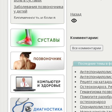
Боль в суставах
Заболевания позвоночника
у детей
Назад
Беременность и боли в
спине
Мази для спины
Массаж водителю
Комментарии:
Самомассаж при
остеохондрозе
Поясничная грыжа
Обследование
позвоночника
Последние темы в ф
Тактика лечения
Антеспондилолисте
остеохондроза
Антеспондилолисте
Лечение баней
Рецепт на катадо
Остеохондроз. Ре
Офисный фитнес
Гемангиома позв
Народная медицина
Помогите разобра
Тест для позвоночника
остеохондроз
Спондилолистез l
Питание для позвоночника
Нужна консульта