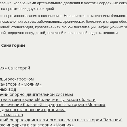
евания, колебаниями артериального давления и частоты сердечных сокр
 на протяжении двух-трех дней.
ют противопоказания к назначению. Не является исключением бальнеот
оказано при острых заболеваниях, хронических болезнях в стадии обос
ующей стенокардии, кровотечениях любой локализации, инфекционных з
ой, сердечно-сосудистой, почечной и печеночной недостаточности.
 Санаторий
ния» Санаторий
ицы электросном
 санатории «Молния»
ных вод
аний опорно-двигательной системы
тей в санатории «Молния» в Тульской области
ое лечение болезней сердца в санатории «Молния»
 для восстановления организма
ью массажа
аний опорно-двигательного аппарата в санатории "Молния"
сле инфаркта в санатории «Молния»