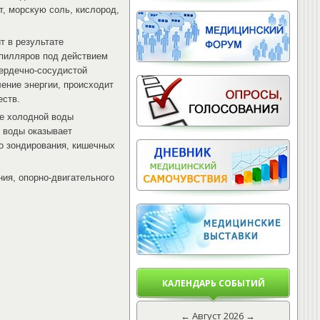
, морскую соль, кислород,
т в результате
апилляров под действием
сердечно-сосудистой
ение энергии, происходит
еств.
ме холодной воды
й воды оказывает
о зондирования, кишечных
ия, опорно-двигательного
КАЛЕНДАРЬ СОБЫТИЙ
←
Август 2026
→