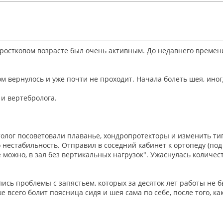
 подростковом возрасте был очень активным. До недавнего време
м вернулось и уже почти не проходит. Начала болеть шея, иногд
 и вертебролога.
атолог посоветовали плаванье, хондропротекторы и изменить т
 нестабильность. Отправил в соседний кабинет к ортопеду (под 
можно, в зал без вертикальных нагрузок". Ужаснулась количест
ись проблемы с запястьем, которых за десяток лет работы не б
всего болит поясница сидя и шея сама по себе, после того, ка