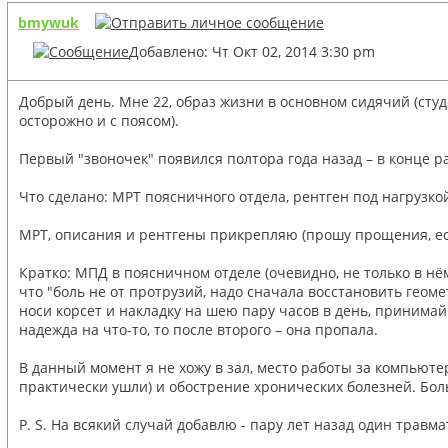
bmywuk
Добавлено: Чт Окт 02, 2014 3:30 pm
Добрый день. Мне 22, образ жизни в основном сидячий (студ
осторожно и с поясом).
Первый "звоночек" появился полтора года назад – в конце р
Что сделано: МРТ поясничного отдела, рентген под нагрузко
МРТ, описания и рентгены прикрепляю (прошу прощения, ес
Кратко: МПД в поясничном отделе (очевидно, не только в н
что "боль не от протрузий, надо сначала восстановить геоме
носи корсет и накладку на шею пару часов в день, принимай
надежда на что-то, то после второго – она пропала.
В данный момент я не хожу в зал, место работы за компьютер
практически ушли) и обострение хронических болезней. Боль
P. S. На всякий случай добавлю - пару лет назад один травма