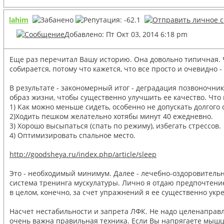
lahim
Добавлено: Пт Окт 03, 2014 6:18 pm
Еще раз перечитал Вашу историю. Она довольно типичная. Че
собирается, потому что кажется, что все просто и очевидн
В результате - закономерный итог - деградация позвоночник
образ жизни, чтобы существенно улучшить ее качество. Что 
1) Как можно меньше сидеть, особенно не допускать долгого 
2)Ходить пешком желательно хотябы минут 40 ежедневно.
3) Хорошо высыпаться (спать по режиму), избегать стрессов.
4) Оптимизировать спальное место.
http://goodsheya.ru/index.php/article/sleep
Это - необходимый минимум. Далее - лечебно-оздоровительн
система тренинга мускулатуры. Лично я отдаю предпочтение
в целом, конечно, за счет упражнений я ее существенно укр
Насчет нестабильности и запрета ЛФК. Не надо целенаправле
очень важна правильная техника. Если Вы напрягаете мышцы