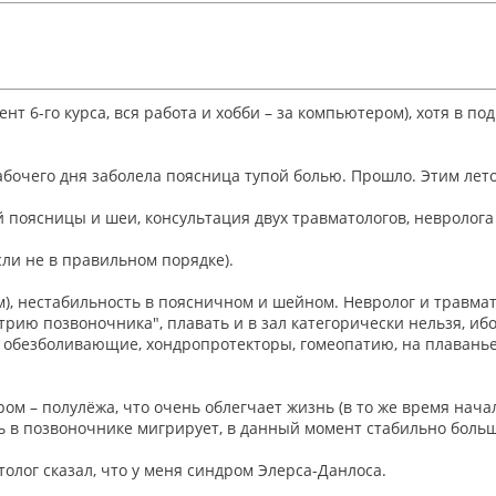
ент 6-го курса, вся работа и хобби – за компьютером), хотя в
абочего дня заболела поясница тупой болью. Прошло. Этим лето
й поясницы и шеи, консультация двух травматологов, невролога
ли не в правильном порядке).
ём), нестабильность в поясничном и шейном. Невролог и травм
трию позвоночника", плавать и в зал категорически нельзя, ибо
 обезболивающие, хондропротекторы, гомеопатию, на плаванье 
ом – полулёжа, что очень облегчает жизнь (в то же время начал
 в позвоночнике мигрирует, в данный момент стабильно больше 
толог сказал, что у меня синдром Элерса-Данлоса.