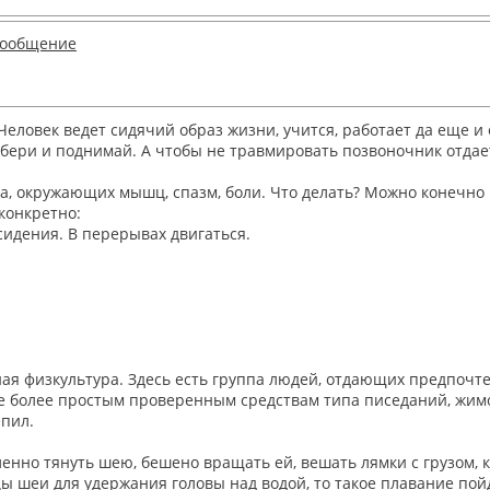
ловек ведет сидячий образ жизни, учится, работает да еще и 
о - бери и поднимай. А чтобы не травмировать позвоночник от
а, окружающих мышц, спазм, боли. Что делать? Можно конечно 
конкретно:
сидения. В перерывах двигаться.
ая физкультура. Здесь есть группа людей, отдающих предпочте
 более простым проверенным средствам типа писеданий, жимов 
епил.
нно тянуть шею, бешено вращать ей, вешать лямки с грузом, к
 шеи для удержания головы над водой, то такое плавание пойд