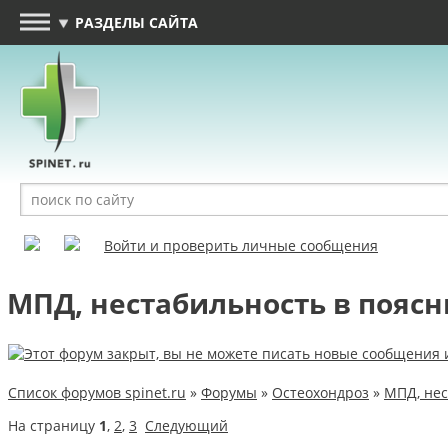
РАЗДЕЛЫ САЙТА
Войти и проверить личные сообщения
МПД, нестабильность в пояс
Список форумов spinet.ru
»
Форумы
»
Остеохондроз
»
МПД, нес
На страницу
1
,
2
,
3
Следующий