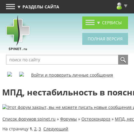
РАЗДЕЛЫ САЙТА
СЕРВИСЫ
Войти и проверить личные сообщения
МПД, нестабильность в пояс
Список форумов spinet.ru
»
Форумы
»
Остеохондроз
»
МПД, нес
На страницу
1
,
2
,
3
Следующий