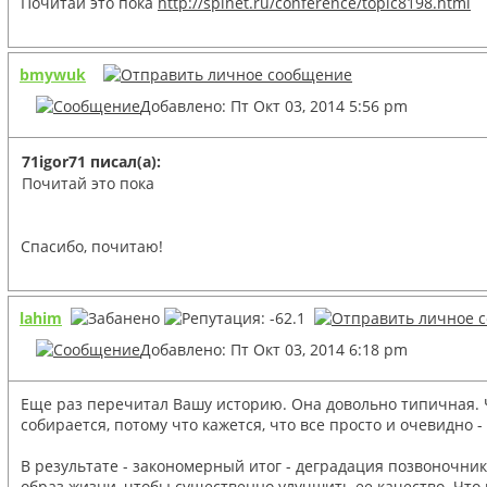
Почитай это пока
http://spinet.ru/conference/topic8198.html
bmywuk
Добавлено: Пт Окт 03, 2014 5:56 pm
71igor71 писал(а):
Почитай это пока
Спасибо, почитаю!
lahim
Добавлено: Пт Окт 03, 2014 6:18 pm
Еще раз перечитал Вашу историю. Она довольно типичная. Че
собирается, потому что кажется, что все просто и очевидн
В результате - закономерный итог - деградация позвоночник
образ жизни, чтобы существенно улучшить ее качество. Что 