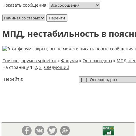
Показать сообщения:
МПД, нестабильность в поясн
Список форумов spinet.ru
»
Форумы
»
Остеохондроз
»
МПД, нес
На страницу
1
,
2
,
3
Следующий
Перейти: